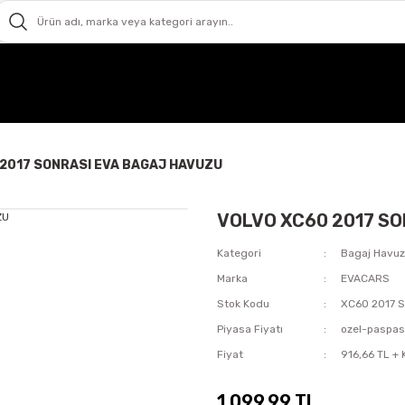
2017 SONRASI EVA BAGAJ HAVUZU
VOLVO XC60 2017 S
Kategori
Bagaj Havu
Marka
EVACARS
Stok Kodu
XC60 2017 
Piyasa Fiyatı
ozel-paspa
Fiyat
916,66 TL +
1.099,99 TL