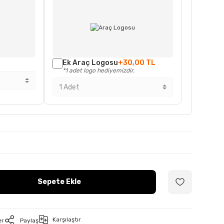
Ek Araç Logosu
+30,00 TL
*1 adet logo hediyemizdir.
Sepete Ekle
Karşılaştır
er
Paylaş