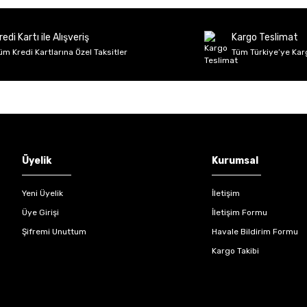
Deneyimini Paylaş
Yorum Yaz
Soru Sor
redi Kartı ile Alışveriş
Kargo Teslimat
üm Kredi Kartlarına Özel Taksitler
Tüm Türkiye’ye Kar
Gönder
Üyelik
Kurumsal
Yeni Üyelik
İletişim
Üye Girişi
İletişim Formu
Şifremi Unuttum
Havale Bildirim Formu
Kargo Takibi