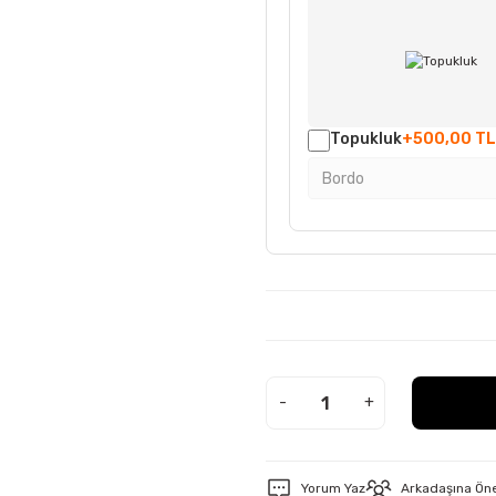
Topukluk
+500,00 TL
-
+
Yorum Yaz
Arkadaşına Ön