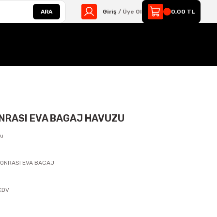
ARA
Giriş
/ Üye Ol
0,00 TL
ONRASI EVA BAGAJ HAVUZU
zu
SONRASI EVA BAGAJ
s
 KDV