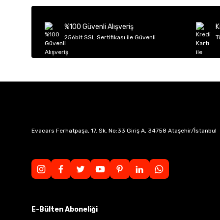
Ürün açıklamasında eksik bilgiler bulunuyor.
Ürün bilgilerinde hatalar bulunuyor.
%100 Güvenli Alışveriş
K
Ürün fiyatı diğer sitelerden daha pahalı.
256bit SSL Sertifikası ile Güvenli
T
Bu ürüne benzer farklı alternatifler olmalı.
Evacars Ferhatpaşa, 17. Sk. No:33 Giriş A, 34758 Ataşehir/İstanbul
E-Bülten Aboneliği