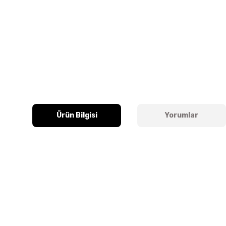
Ürün Bilgisi
Yorumlar
Bu ürünün fiyat bilgisi, resim, ürün açıklamalarında ve diğer k
Görüş ve önerileriniz için teşekkür ederiz.
Ürün resmi kalitesiz, bozuk veya görüntülenemiyor.