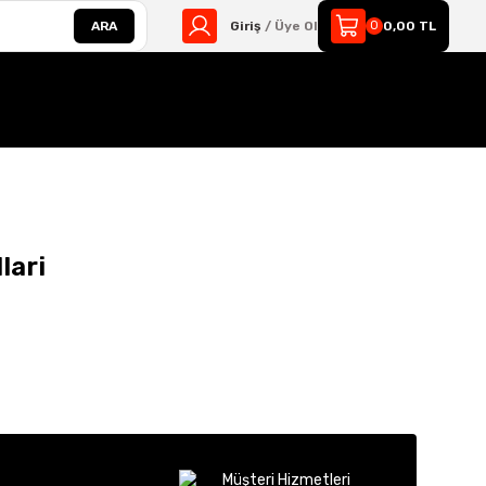
ARA
Giriş
/ Üye Ol
0
0,00 TL
lari
Müşteri Hizmetleri