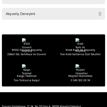
Soru Sor
Bu ürünün fiyat bilgisi, resim, ürün açıklamalarında ve diğer konularda
Alışveriş Deneyimi
yetersiz gördüğünüz noktaları öneri formunu kullanarak tarafımıza
iletebilirsiniz.
Görüş ve önerileriniz için teşekkür ederiz.
Sitemize ilk yorumu siz yapın!
Ürün resmi kalitesiz, bozuk veya görüntülenemiyor.
Ürün açıklamasında eksik bilgiler bulunuyor.
Deneyimini Paylaş
Ürün bilgilerinde hatalar bulunuyor.
%100 Güvenli Alışveriş
Kredi Kartı ile Alışveriş
256bit SSL Sertifikası ile Güvenli
Tüm Kredi Kartlarına Özel Taksitler
Ürün fiyatı diğer sitelerden daha pahalı.
Bu ürüne benzer farklı alternatifler olmalı.
Kargo Teslimat
Müşteri Hizmetleri
Tüm Türkiye’ye Kargo!
0 545 320 28 34
Gönder
Evacars Ferhatpaşa, 17. Sk. No:33 Giriş A, 34758 Ataşehir/İstanbul