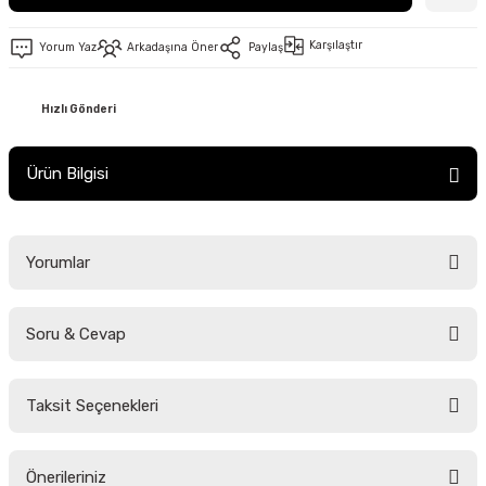
Karşılaştır
Yorum Yaz
Arkadaşına Öner
Paylaş
Hızlı Gönderi
Ürün Bilgisi
Yorumlar
Soru & Cevap
Bu ürüne ilk yorumu siz yapın!
Taksit Seçenekleri
Yorum Yaz
Ürün hakkında henüz soru sorulmamış.
Önerileriniz