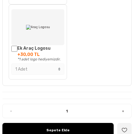
Ek Araç Logosu
+30,00 TL
*1 adet logo hediyemizdir.
-
+
Sepete Ekle