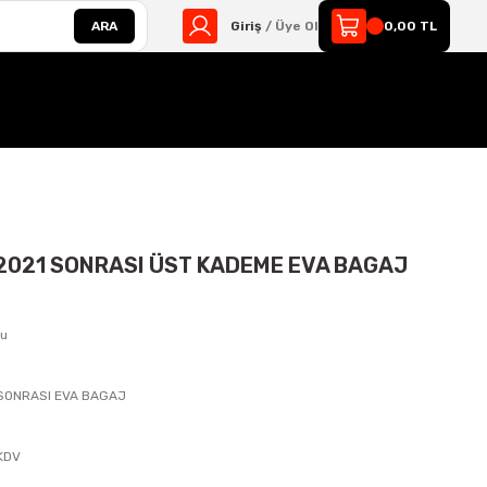
ARA
Giriş
/ Üye Ol
0,00 TL
2021 SONRASI ÜST KADEME EVA BAGAJ
zu
 SONRASI EVA BAGAJ
s
 KDV