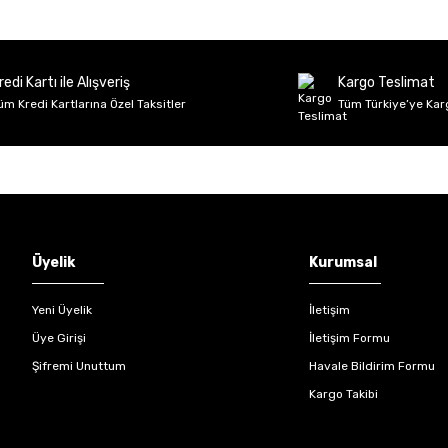
Deneyimini Paylaş
Yorum Yaz
Soru Sor
redi Kartı ile Alışveriş
Kargo Teslimat
üm Kredi Kartlarına Özel Taksitler
Tüm Türkiye’ye Kar
Gönder
Üyelik
Kurumsal
Yeni Üyelik
İletişim
Üye Girişi
İletişim Formu
Şifremi Unuttum
Havale Bildirim Formu
Kargo Takibi