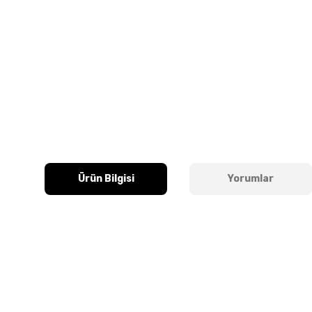
Ürün Bilgisi
Yorumlar
Bu ürünün fiyat bilgisi, resim, ürün açıklamalarında ve diğer k
Görüş ve önerileriniz için teşekkür ederiz.