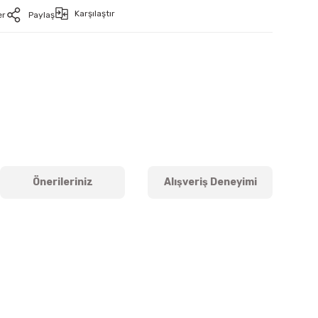
Karşılaştır
er
Paylaş
Önerileriniz
Alışveriş Deneyimi
iletebilirsiniz.