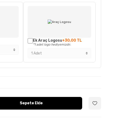
Ek Araç Logosu
+30,00 TL
*1 adet logo hediyemizdir.
Sepete Ekle