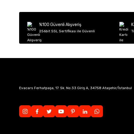
Ürün resmi kalitesiz, bozuk veya görüntülenemiyor.
Ürün açıklamasında eksik bilgiler bulunuyor.
Ürün bilgilerinde hatalar bulunuyor.
%100 Güvenli Alışveriş
K
Ürün fiyatı diğer sitelerden daha pahalı.
256bit SSL Sertifikası ile Güvenli
T
Bu ürüne benzer farklı alternatifler olmalı.
Evacars Ferhatpaşa, 17. Sk. No:33 Giriş A, 34758 Ataşehir/İstanbul