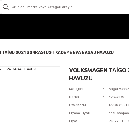
TAİGO 2021 SONRASI ÜST KADEME EVA BAGAJ HAVUZU
VOLKSWAGEN TAİGO 
HAVUZU
Kategori
Bagaj Havu
Marka
EVACARS
Stok Kodu
TAİGO 2021
Piyasa Fiyatı
ozel-paspa
Fiyat
916,66 TL +