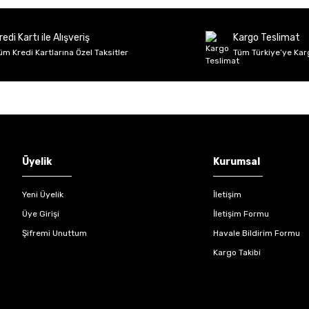
Deneyimini Paylaş
Yorum Yaz
Soru Sor
redi Kartı ile Alışveriş
Kargo Teslimat
üm Kredi Kartlarına Özel Taksitler
Tüm Türkiye’ye Kar
Gönder
Üyelik
Kurumsal
Yeni Üyelik
İletişim
Üye Girişi
İletişim Formu
Şifremi Unuttum
Havale Bildirim Formu
Kargo Takibi