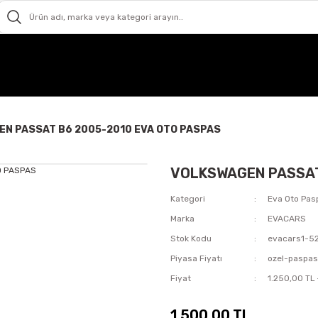
N PASSAT B6 2005-2010 EVA OTO PASPAS
VOLKSWAGEN PASSAT
Kategori
Eva Oto Pas
Marka
EVACARS
Stok Kodu
evacars1-5
Piyasa Fiyatı
ozel-paspa
Fiyat
1.250,00 TL
1.500,00 TL