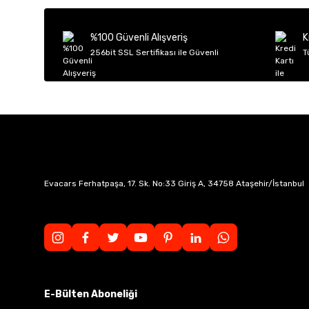
Ürün açıklamasında eksik bilgiler bulunuyor.
Ürün bilgilerinde hatalar bulunuyor.
%100 Güvenli Alışveriş
K
Ürün fiyatı diğer sitelerden daha pahalı.
256bit SSL Sertifikası ile Güvenli
T
Bu ürüne benzer farklı alternatifler olmalı.
Evacars Ferhatpaşa, 17. Sk. No:33 Giriş A, 34758 Ataşehir/İstanbul
E-Bülten Aboneliği