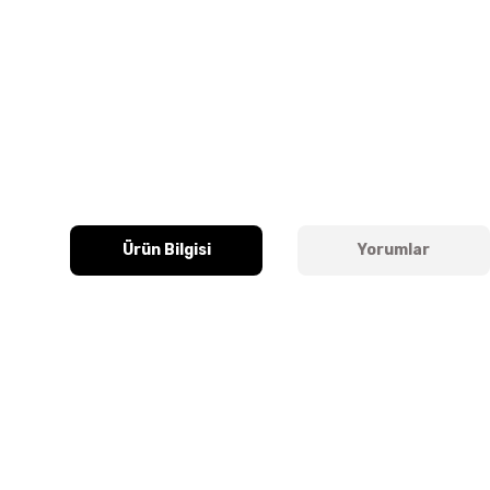
Ürün Bilgisi
Yorumlar
Bu ürünün fiyat bilgisi, resim, ürün açıklamalarında ve diğer k
Görüş ve önerileriniz için teşekkür ederiz.
Ürün resmi kalitesiz, bozuk veya görüntülenemiyor.