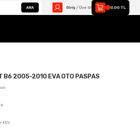
ARA
Giriş
/ Üye Ol
0,00 TL
 B6 2005-2010 EVA OTO PASPAS
pas
24
s
 + KDV