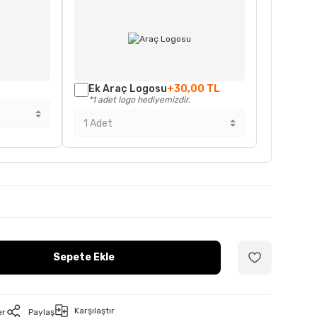
Ek Araç Logosu
+30,00 TL
*1 adet logo hediyemizdir.
Sepete Ekle
Karşılaştır
er
Paylaş