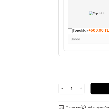
Topukluk
+500,00 TL
-
+
Yorum Yaz
Arkadaşına Ön