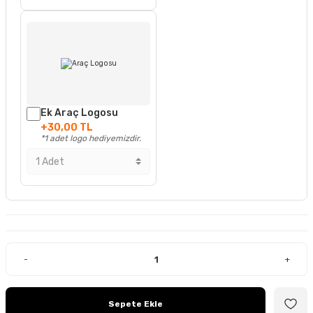
Ek Araç Logosu
+30,00 TL
*1 adet logo hediyemizdir.
-
+
Sepete Ekle