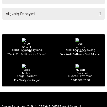
Soru Sor
Bu ürünün fiyat bilgisi, resim, ürün açıklamalarında ve diğer konularda
Alışveriş Deneyimi
yetersiz gördüğünüz noktaları öneri formunu kullanarak tarafımıza
iletebilirsiniz.
Görüş ve önerileriniz için teşekkür ederiz.
Sitemize ilk yorumu siz yapın!
Ürün resmi kalitesiz, bozuk veya görüntülenemiyor.
Ürün açıklamasında eksik bilgiler bulunuyor.
Deneyimini Paylaş
Ürün bilgilerinde hatalar bulunuyor.
%100 Güvenli Alışveriş
Kredi Kartı ile Alışveriş
256bit SSL Sertifikası ile Güvenli
Tüm Kredi Kartlarına Özel Taksitler
Ürün fiyatı diğer sitelerden daha pahalı.
Bu ürüne benzer farklı alternatifler olmalı.
Kargo Teslimat
Müşteri Hizmetleri
Tüm Türkiye’ye Kargo!
0 545 320 28 34
Gönder
Evacars Ferhatpaşa, 17. Sk. No:33 Giriş A, 34758 Ataşehir/İstanbul