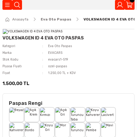
Geri Dön
Anasayfa
Eva Oto Paspas
VOLKSWAGEN ID 4 EVA OTO
Kokuları
VOLKSWAGEN ID 4 EVA OTO PASPAS
Kategori
Eva Oto Paspas
Marka
EVACARS
Stok Kodu
evacars1-519
Piyasa Fiyatı
ozel-paspas
Fiyat
1.250,00 TL + KDV
1.500,00 TL
Paspas Rengi