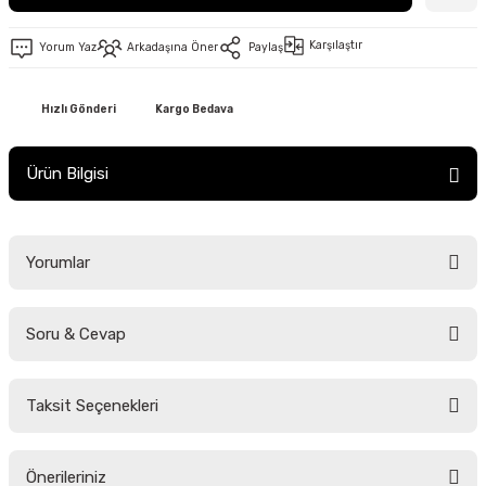
Karşılaştır
Yorum Yaz
Arkadaşına Öner
Paylaş
Hızlı Gönderi
Kargo Bedava
Ürün Bilgisi
Yorumlar
Soru & Cevap
Bu ürüne ilk yorumu siz yapın!
Taksit Seçenekleri
Yorum Yaz
Ürün hakkında henüz soru sorulmamış.
Önerileriniz