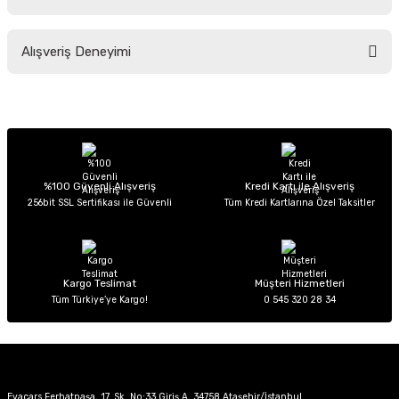
Soru Sor
Bu ürünün fiyat bilgisi, resim, ürün açıklamalarında ve diğer konularda
Alışveriş Deneyimi
yetersiz gördüğünüz noktaları öneri formunu kullanarak tarafımıza
iletebilirsiniz.
Görüş ve önerileriniz için teşekkür ederiz.
Sitemize ilk yorumu siz yapın!
Ürün resmi kalitesiz, bozuk veya görüntülenemiyor.
Ürün açıklamasında eksik bilgiler bulunuyor.
Deneyimini Paylaş
Ürün bilgilerinde hatalar bulunuyor.
%100 Güvenli Alışveriş
Kredi Kartı ile Alışveriş
256bit SSL Sertifikası ile Güvenli
Tüm Kredi Kartlarına Özel Taksitler
Ürün fiyatı diğer sitelerden daha pahalı.
Bu ürüne benzer farklı alternatifler olmalı.
Kargo Teslimat
Müşteri Hizmetleri
Tüm Türkiye’ye Kargo!
0 545 320 28 34
Gönder
Evacars Ferhatpaşa, 17. Sk. No:33 Giriş A, 34758 Ataşehir/İstanbul