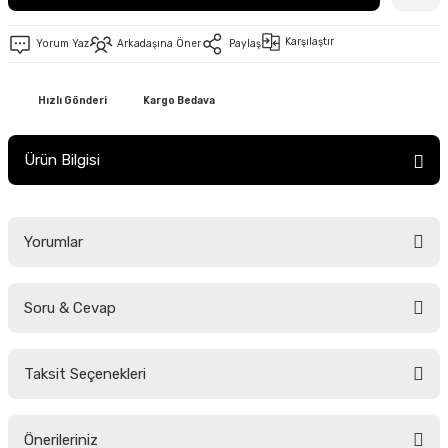
Karşılaştır
Yorum Yaz
Arkadaşına Öner
Paylaş
Hızlı Gönderi
Kargo Bedava
Ürün Bilgisi
Yorumlar
Soru & Cevap
Bu ürüne ilk yorumu siz yapın!
Taksit Seçenekleri
Yorum Yaz
Ürün hakkında henüz soru sorulmamış.
Önerileriniz