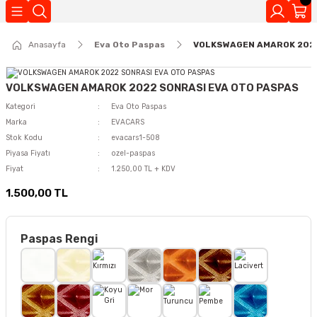
Geri Dön
Anasayfa
Eva Oto Paspas
VOLKSWAGEN AMAROK 2022
Kokuları
VOLKSWAGEN AMAROK 2022 SONRASI EVA OTO PASPAS
Kategori
Eva Oto Paspas
Marka
EVACARS
Stok Kodu
evacars1-508
Piyasa Fiyatı
ozel-paspas
Fiyat
1.250,00 TL + KDV
1.500,00 TL
Paspas Rengi