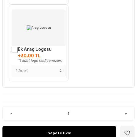
Ek Araç Logosu
+30,00 TL
*1 adet logo hediyemizdir.
-
+
Sepete Ekle