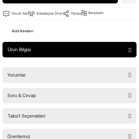
Karşılaştır
Yorum Yaz
Arkadaşına Öner
Paylaş
Hızlı Gönderi
Ürün Bilgisi
Yorumlar
Soru & Cevap
Bu ürüne ilk yorumu siz yapın!
Taksit Seçenekleri
Yorum Yaz
Ürün hakkında henüz soru sorulmamış.
Önerileriniz