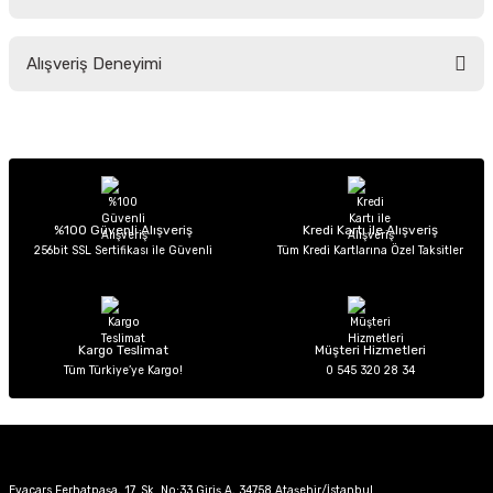
Soru Sor
Bu ürünün fiyat bilgisi, resim, ürün açıklamalarında ve diğer konularda
Alışveriş Deneyimi
yetersiz gördüğünüz noktaları öneri formunu kullanarak tarafımıza
iletebilirsiniz.
Görüş ve önerileriniz için teşekkür ederiz.
Sitemize ilk yorumu siz yapın!
Ürün resmi kalitesiz, bozuk veya görüntülenemiyor.
Ürün açıklamasında eksik bilgiler bulunuyor.
Deneyimini Paylaş
Ürün bilgilerinde hatalar bulunuyor.
%100 Güvenli Alışveriş
Kredi Kartı ile Alışveriş
256bit SSL Sertifikası ile Güvenli
Tüm Kredi Kartlarına Özel Taksitler
Ürün fiyatı diğer sitelerden daha pahalı.
Bu ürüne benzer farklı alternatifler olmalı.
Kargo Teslimat
Müşteri Hizmetleri
Tüm Türkiye’ye Kargo!
0 545 320 28 34
Gönder
Evacars Ferhatpaşa, 17. Sk. No:33 Giriş A, 34758 Ataşehir/İstanbul