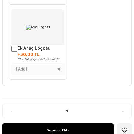
Ek Araç Logosu
+30,00 TL
*1 adet logo hediyemizdir.
-
+
Sepete Ekle