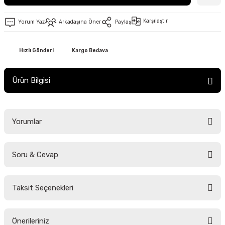
Karşılaştır
Yorum Yaz
Arkadaşına Öner
Paylaş
Hızlı Gönderi
Kargo Bedava
Ürün Bilgisi
Yorumlar
Soru & Cevap
Bu ürüne ilk yorumu siz yapın!
Taksit Seçenekleri
Yorum Yaz
Ürün hakkında henüz soru sorulmamış.
Önerileriniz