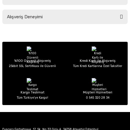
Soru Sor
Bu ürünün fiyat bilgisi, resim, ürün açıklamalarında ve diğer konularda
Alışveriş Deneyimi
yetersiz gördüğünüz noktaları öneri formunu kullanarak tarafımıza
iletebilirsiniz.
Görüş ve önerileriniz için teşekkür ederiz.
Sitemize ilk yorumu siz yapın!
Ürün resmi kalitesiz, bozuk veya görüntülenemiyor.
Ürün açıklamasında eksik bilgiler bulunuyor.
Deneyimini Paylaş
Ürün bilgilerinde hatalar bulunuyor.
%100 Güvenli Alışveriş
Kredi Kartı ile Alışveriş
256bit SSL Sertifikası ile Güvenli
Tüm Kredi Kartlarına Özel Taksitler
Ürün fiyatı diğer sitelerden daha pahalı.
Bu ürüne benzer farklı alternatifler olmalı.
Kargo Teslimat
Müşteri Hizmetleri
Tüm Türkiye’ye Kargo!
0 545 320 28 34
Gönder
Evacars Ferhatpaşa, 17. Sk. No:33 Giriş A, 34758 Ataşehir/İstanbul