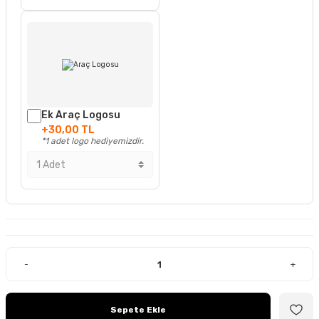
Ek Araç Logosu
+30,00 TL
*1 adet logo hediyemizdir.
-
+
Sepete Ekle