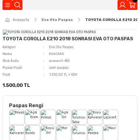
Geri Dön
Anasayfa
Eva Oto Paspas
TOYOTA COROLLA E210 20
Kokuları
TOYOTA COROLLA E210 2018 SONRASI EVA OTO PASPAS
Kategori
Eva Oto Paspas
Marka
EVACARS
Stok Kodu
evacars1-492
Piyasa Fiyatı
ozel-paspas
Fiyat
1.250,00 TL + KDV
1.500,00 TL
Paspas Rengi