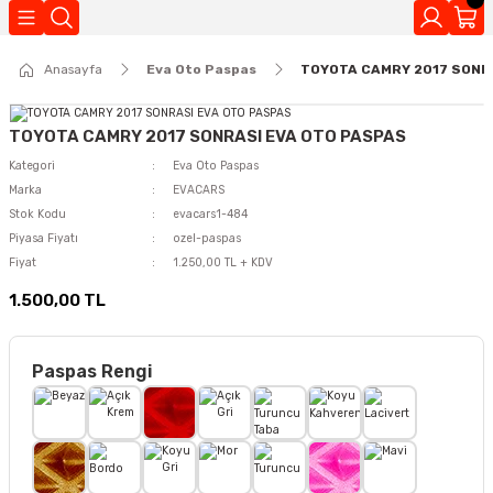
Geri Dön
Anasayfa
Eva Oto Paspas
TOYOTA CAMRY 2017 SONR
Kokuları
TOYOTA CAMRY 2017 SONRASI EVA OTO PASPAS
Kategori
Eva Oto Paspas
Marka
EVACARS
Stok Kodu
evacars1-484
Piyasa Fiyatı
ozel-paspas
Fiyat
1.250,00 TL + KDV
1.500,00 TL
Paspas Rengi