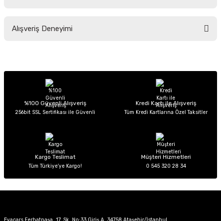
Soru Sor
Bu ürünün fiyat bilgisi, resim, ürün açıklamalarında ve diğer konularda
Alışveriş Deneyimi
yetersiz gördüğünüz noktaları öneri formunu kullanarak tarafımıza
iletebilirsiniz.
Görüş ve önerileriniz için teşekkür ederiz.
Sitemize ilk yorumu siz yapın!
Ürün resmi kalitesiz, bozuk veya görüntülenemiyor.
Ürün açıklamasında eksik bilgiler bulunuyor.
Deneyimini Paylaş
Ürün bilgilerinde hatalar bulunuyor.
%100 Güvenli Alışveriş
Kredi Kartı ile Alışveriş
256bit SSL Sertifikası ile Güvenli
Tüm Kredi Kartlarına Özel Taksitler
Ürün fiyatı diğer sitelerden daha pahalı.
Bu ürüne benzer farklı alternatifler olmalı.
Kargo Teslimat
Müşteri Hizmetleri
Tüm Türkiye’ye Kargo!
0 545 320 28 34
Gönder
Evacars Ferhatpaşa, 17. Sk. No:33 Giriş A, 34758 Ataşehir/İstanbul