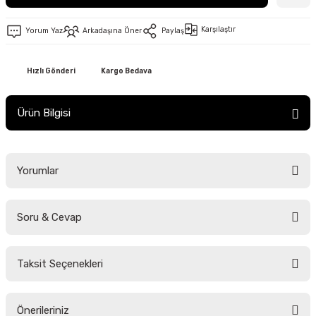
Karşılaştır
Yorum Yaz
Arkadaşına Öner
Paylaş
Hızlı Gönderi
Kargo Bedava
Ürün Bilgisi
Yorumlar
Soru & Cevap
Bu ürüne ilk yorumu siz yapın!
Taksit Seçenekleri
Yorum Yaz
Ürün hakkında henüz soru sorulmamış.
Önerileriniz