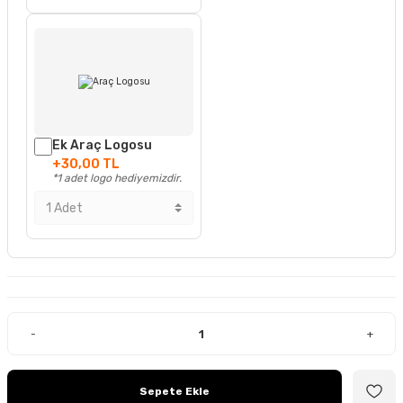
Ek Araç Logosu
+30,00 TL
*1 adet logo hediyemizdir.
-
+
Sepete Ekle