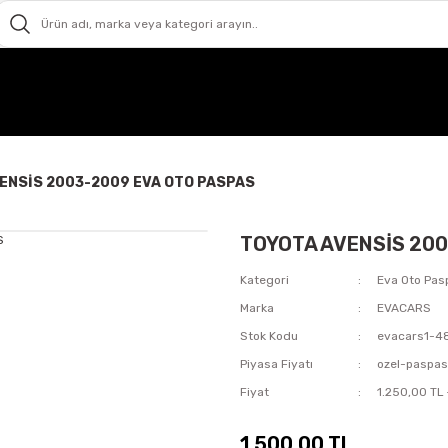
ENSİS 2003-2009 EVA OTO PASPAS
TOYOTA AVENSİS 200
Kategori
Eva Oto Pas
Marka
EVACARS
Stok Kodu
evacars1-4
Piyasa Fiyatı
ozel-paspa
Fiyat
1.250,00 TL
1.500,00 TL