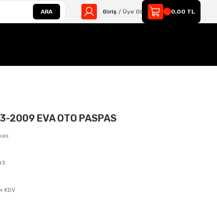
ARA
Giriş
/ Üye Ol
0,00 TL
3-2009 EVA OTO PASPAS
pas
83
s
 + KDV