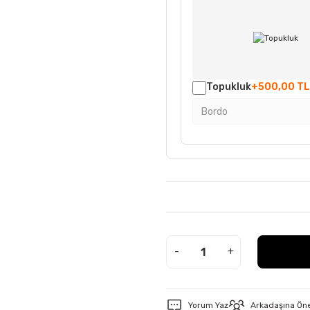
Topukluk
+500,00 TL
-
+
Yorum Yaz
Arkadaşına Ön