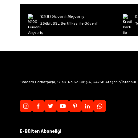
Ürün açıklamasında eksik bilgiler bulunuyor.
Ürün bilgilerinde hatalar bulunuyor.
%100 Güvenli Alışveriş
K
Ürün fiyatı diğer sitelerden daha pahalı.
256bit SSL Sertifikası ile Güvenli
T
Bu ürüne benzer farklı alternatifler olmalı.
Evacars Ferhatpaşa, 17. Sk. No:33 Giriş A, 34758 Ataşehir/İstanbul
E-Bülten Aboneliği