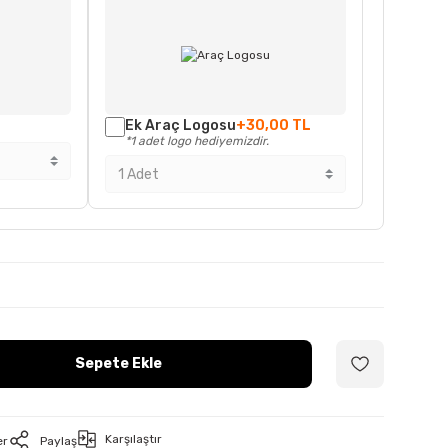
Ek Araç Logosu
+30,00 TL
*1 adet logo hediyemizdir.
Sepete Ekle
Karşılaştır
er
Paylaş