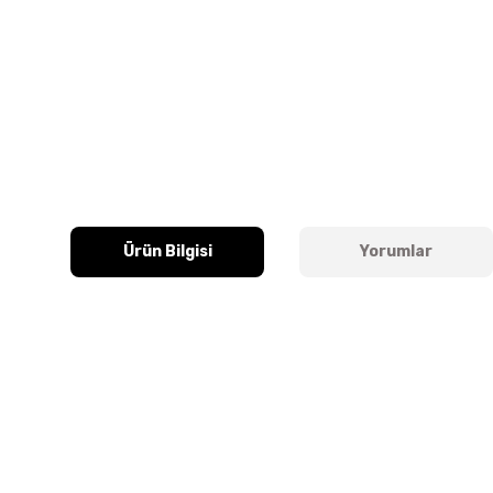
Ürün Bilgisi
Yorumlar
Bu ürünün fiyat bilgisi, resim, ürün açıklamalarında ve diğer k
Görüş ve önerileriniz için teşekkür ederiz.
Ürün resmi kalitesiz, bozuk veya görüntülenemiyor.