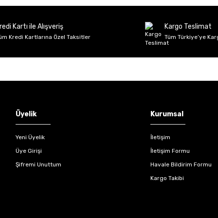
Deneyimini Paylaş
Yorum Yaz
Soru Sor
redi Kartı ile Alışveriş
Kargo Teslimat
üm Kredi Kartlarına Özel Taksitler
Tüm Türkiye’ye Kar
Gönder
Üyelik
Kurumsal
Yeni Üyelik
İletişim
Üye Girişi
İletişim Formu
Şifremi Unuttum
Havale Bildirim Formu
Kargo Takibi