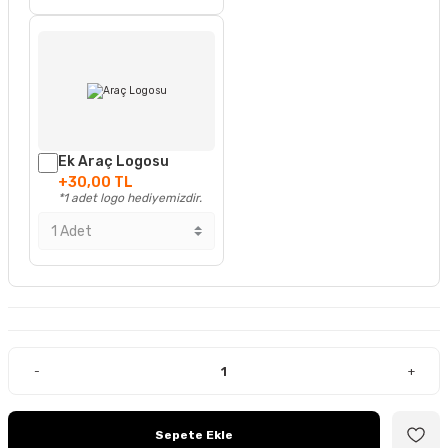
Ek Araç Logosu
+30,00 TL
*1 adet logo hediyemizdir.
-
+
Sepete Ekle