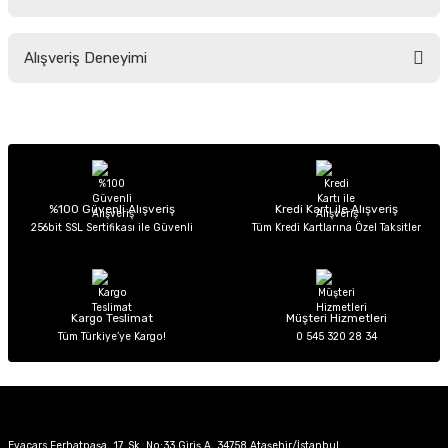
Soru Sor
Bu ürünün fiyat bilgisi, resim, ürün açıklamalarında ve diğer konularda
Alışveriş Deneyimi
yetersiz gördüğünüz noktaları öneri formunu kullanarak tarafımıza
iletebilirsiniz.
Görüş ve önerileriniz için teşekkür ederiz.
Sitemize ilk yorumu siz yapın!
Ürün resmi kalitesiz, bozuk veya görüntülenemiyor.
Ürün açıklamasında eksik bilgiler bulunuyor.
Deneyimini Paylaş
Ürün bilgilerinde hatalar bulunuyor.
%100 Güvenli Alışveriş
Kredi Kartı ile Alışveriş
256bit SSL Sertifikası ile Güvenli
Tüm Kredi Kartlarına Özel Taksitler
Ürün fiyatı diğer sitelerden daha pahalı.
Bu ürüne benzer farklı alternatifler olmalı.
Kargo Teslimat
Müşteri Hizmetleri
Tüm Türkiye’ye Kargo!
0 545 320 28 34
Gönder
Evacars Ferhatpaşa, 17. Sk. No:33 Giriş A, 34758 Ataşehir/İstanbul