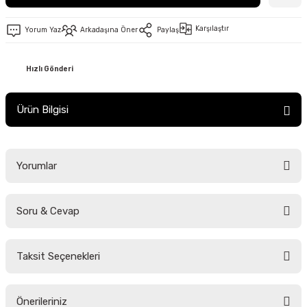
Karşılaştır
Yorum Yaz
Arkadaşına Öner
Paylaş
Hızlı Gönderi
Ürün Bilgisi
Yorumlar
Soru & Cevap
Bu ürüne ilk yorumu siz yapın!
Taksit Seçenekleri
Yorum Yaz
Ürün hakkında henüz soru sorulmamış.
Önerileriniz