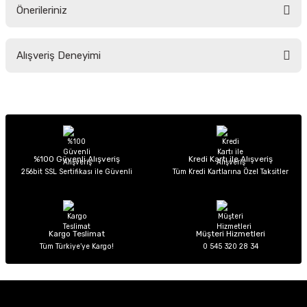
Önerileriniz
Soru Sor
Bu ürünün fiyat bilgisi, resim, ürün açıklamalarında ve diğer konularda
Alışveriş Deneyimi
yetersiz gördüğünüz noktaları öneri formunu kullanarak tarafımıza
iletebilirsiniz.
Görüş ve önerileriniz için teşekkür ederiz.
Sitemize ilk yorumu siz yapın!
Ürün resmi kalitesiz, bozuk veya görüntülenemiyor.
Ürün açıklamasında eksik bilgiler bulunuyor.
Deneyimini Paylaş
Ürün bilgilerinde hatalar bulunuyor.
%100 Güvenli Alışveriş
Kredi Kartı ile Alışveriş
256bit SSL Sertifikası ile Güvenli
Tüm Kredi Kartlarına Özel Taksitler
Ürün fiyatı diğer sitelerden daha pahalı.
Bu ürüne benzer farklı alternatifler olmalı.
Kargo Teslimat
Müşteri Hizmetleri
Tüm Türkiye’ye Kargo!
0 545 320 28 34
Gönder