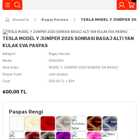
Geri Dön
Anasayfa
Bagaj Havuzu
TESLA MODEL Y JUNİPER 202
Kokuları
TESLA MODEL Y JUNİPER 2025 SONRASI BAGAJ ALTI YAN
KULAK EVA PASPAS
Kategori
Bagaj Havuzu
Marka
EVACARS
Stok Kodu
MODEL Y JUNİPER 2025 SONRASI ÖN BAGAJ
Piyasa Fiyatı
ozel-paspas
Fiyat
500,00 TL + KDV
600,00 TL
Paspas Rengi