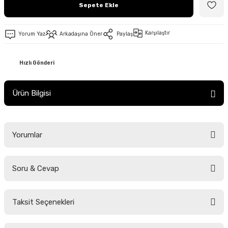
Sepete Ekle
Karşılaştır
Yorum Yaz
Arkadaşına Öner
Paylaş
Hızlı Gönderi
Ürün Bilgisi
Yorumlar
Soru & Cevap
Bu ürüne ilk yorumu siz yapın!
Taksit Seçenekleri
Yorum Yaz
Ürün hakkında henüz soru sorulmamış.