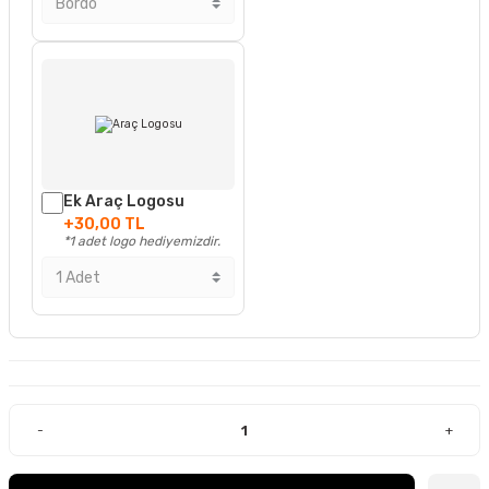
Ek Araç Logosu
+30,00 TL
*1 adet logo hediyemizdir.
-
+