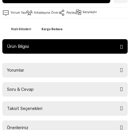
Karşılaştır
Yorum Yaz
Arkadaşına Öner
Paylaş
Hızlı Gönderi
Kargo Bedava
Ürün Bilgisi
Yorumlar
Soru & Cevap
Bu ürüne ilk yorumu siz yapın!
Taksit Seçenekleri
Yorum Yaz
Ürün hakkında henüz soru sorulmamış.
Önerileriniz