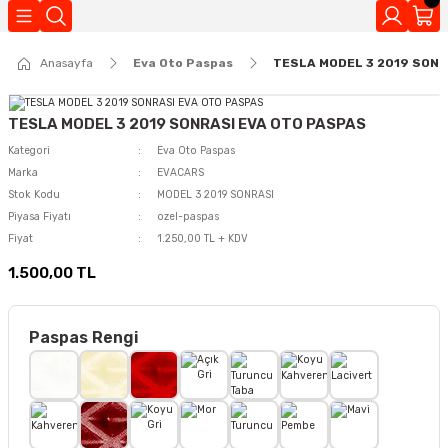
Geri Dön
Anasayfa
Eva Oto Paspas
TESLA MODEL 3 2019 SONR
Kokuları
TESLA MODEL 3 2019 SONRASI EVA OTO PASPAS
Kategori
Eva Oto Paspas
Marka
EVACARS
Stok Kodu
MODEL 3 2019 SONRASI
Piyasa Fiyatı
ozel-paspas
Fiyat
1.250,00 TL + KDV
1.500,00 TL
Paspas Rengi