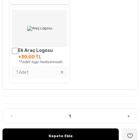
Ek Araç Logosu
+30,00 TL
*1 adet logo hediyemizdir.
-
+
Sepete Ekle