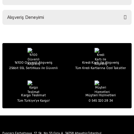
Soru Sor
Bu ürünün fiyat bilgisi, resim, ürün açıklamalarında ve diğer konularda
Alışveriş Deneyimi
yetersiz gördüğünüz noktaları öneri formunu kullanarak tarafımıza
iletebilirsiniz.
Görüş ve önerileriniz için teşekkür ederiz.
Sitemize ilk yorumu siz yapın!
Ürün resmi kalitesiz, bozuk veya görüntülenemiyor.
Ürün açıklamasında eksik bilgiler bulunuyor.
Deneyimini Paylaş
Ürün bilgilerinde hatalar bulunuyor.
%100 Güvenli Alışveriş
Kredi Kartı ile Alışveriş
256bit SSL Sertifikası ile Güvenli
Tüm Kredi Kartlarına Özel Taksitler
Ürün fiyatı diğer sitelerden daha pahalı.
Bu ürüne benzer farklı alternatifler olmalı.
Kargo Teslimat
Müşteri Hizmetleri
Tüm Türkiye’ye Kargo!
0 545 320 28 34
Gönder
Evacars Ferhatpaşa, 17. Sk. No:33 Giriş A, 34758 Ataşehir/İstanbul