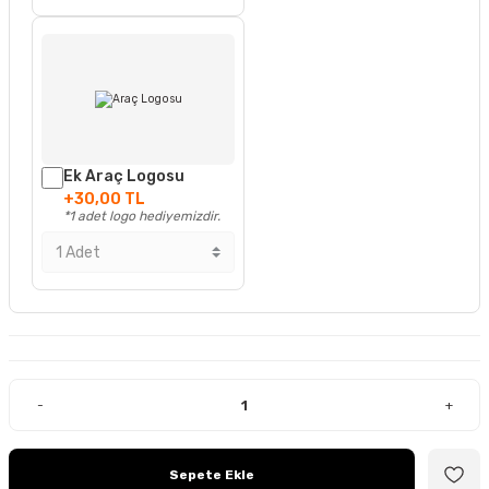
Ek Araç Logosu
+30,00 TL
*1 adet logo hediyemizdir.
-
+
Sepete Ekle