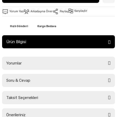
Karşılaştır
Yorum Yaz
Arkadaşına Öner
Paylaş
Hızlı Gönderi
Kargo Bedava
Ürün Bilgisi
Yorumlar
Soru & Cevap
Bu ürüne ilk yorumu siz yapın!
Taksit Seçenekleri
Yorum Yaz
Ürün hakkında henüz soru sorulmamış.
Önerileriniz