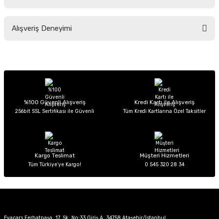
Soru Sor
Bu ürünün fiyat bilgisi, resim, ürün açıklamalarında ve diğer konularda
Alışveriş Deneyimi
yetersiz gördüğünüz noktaları öneri formunu kullanarak tarafımıza
iletebilirsiniz.
Görüş ve önerileriniz için teşekkür ederiz.
Sitemize ilk yorumu siz yapın!
Ürün resmi kalitesiz, bozuk veya görüntülenemiyor.
Ürün açıklamasında eksik bilgiler bulunuyor.
Deneyimini Paylaş
Ürün bilgilerinde hatalar bulunuyor.
%100 Güvenli Alışveriş
Kredi Kartı ile Alışveriş
256bit SSL Sertifikası ile Güvenli
Tüm Kredi Kartlarına Özel Taksitler
Ürün fiyatı diğer sitelerden daha pahalı.
Bu ürüne benzer farklı alternatifler olmalı.
Kargo Teslimat
Müşteri Hizmetleri
Tüm Türkiye’ye Kargo!
0 545 320 28 34
Gönder
Evacars Ferhatpaşa, 17. Sk. No:33 Giriş A, 34758 Ataşehir/İstanbul