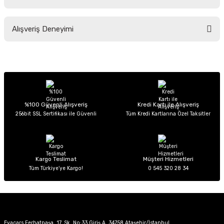
Soru Sor
Bu ürünün fiyat bilgisi, resim, ürün açıklamalarında ve diğer konularda
Alışveriş Deneyimi
yetersiz gördüğünüz noktaları öneri formunu kullanarak tarafımıza
iletebilirsiniz.
Görüş ve önerileriniz için teşekkür ederiz.
Sitemize ilk yorumu siz yapın!
Ürün resmi kalitesiz, bozuk veya görüntülenemiyor.
Ürün açıklamasında eksik bilgiler bulunuyor.
Deneyimini Paylaş
Ürün bilgilerinde hatalar bulunuyor.
%100 Güvenli Alışveriş
Kredi Kartı ile Alışveriş
256bit SSL Sertifikası ile Güvenli
Tüm Kredi Kartlarına Özel Taksitler
Ürün fiyatı diğer sitelerden daha pahalı.
Bu ürüne benzer farklı alternatifler olmalı.
Kargo Teslimat
Müşteri Hizmetleri
Tüm Türkiye’ye Kargo!
0 545 320 28 34
Gönder
Evacars Ferhatpaşa, 17. Sk. No:33 Giriş A, 34758 Ataşehir/İstanbul