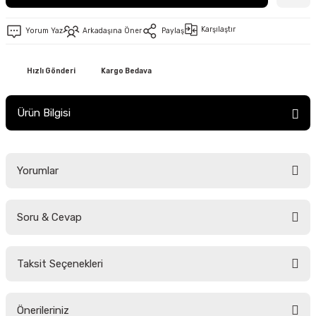
Karşılaştır
Yorum Yaz
Arkadaşına Öner
Paylaş
Hızlı Gönderi
Kargo Bedava
Ürün Bilgisi
Yorumlar
Soru & Cevap
Bu ürüne ilk yorumu siz yapın!
Taksit Seçenekleri
Yorum Yaz
Ürün hakkında henüz soru sorulmamış.
Önerileriniz