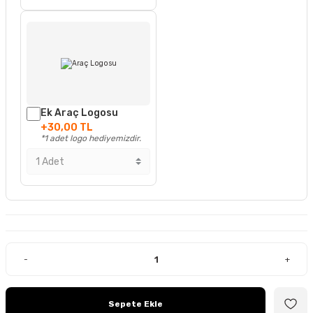
Ek Araç Logosu
+30,00 TL
*1 adet logo hediyemizdir.
-
+
Sepete Ekle