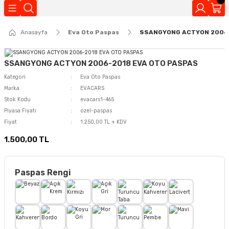
Geri Dön
Anasayfa
Eva Oto Paspas
SSANGYONG ACTYON 2006-
Kokuları
SSANGYONG ACTYON 2006-2018 EVA OTO PASPAS
Kategori
Eva Oto Paspas
Marka
EVACARS
Stok Kodu
evacars1-465
Piyasa Fiyatı
ozel-paspas
Fiyat
1.250,00 TL + KDV
1.500,00 TL
Paspas Rengi