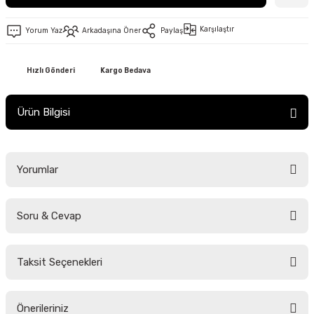
Karşılaştır
Yorum Yaz
Arkadaşına Öner
Paylaş
Hızlı Gönderi
Kargo Bedava
Ürün Bilgisi
Yorumlar
Soru & Cevap
Bu ürüne ilk yorumu siz yapın!
Taksit Seçenekleri
Yorum Yaz
Ürün hakkında henüz soru sorulmamış.
Önerileriniz