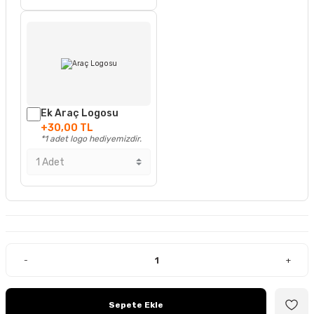
Ek Araç Logosu
+30,00 TL
*1 adet logo hediyemizdir.
-
+
Sepete Ekle