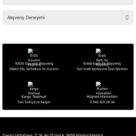
Soru Sor
Bu ürünün fiyat bilgisi, resim, ürün açıklamalarında ve diğer konularda
Alışveriş Deneyimi
yetersiz gördüğünüz noktaları öneri formunu kullanarak tarafımıza
iletebilirsiniz.
Görüş ve önerileriniz için teşekkür ederiz.
Sitemize ilk yorumu siz yapın!
Ürün resmi kalitesiz, bozuk veya görüntülenemiyor.
Ürün açıklamasında eksik bilgiler bulunuyor.
Deneyimini Paylaş
Ürün bilgilerinde hatalar bulunuyor.
%100 Güvenli Alışveriş
Kredi Kartı ile Alışveriş
256bit SSL Sertifikası ile Güvenli
Tüm Kredi Kartlarına Özel Taksitler
Ürün fiyatı diğer sitelerden daha pahalı.
Bu ürüne benzer farklı alternatifler olmalı.
Kargo Teslimat
Müşteri Hizmetleri
Tüm Türkiye’ye Kargo!
0 545 320 28 34
Gönder
Evacars Ferhatpaşa, 17. Sk. No:33 Giriş A, 34758 Ataşehir/İstanbul