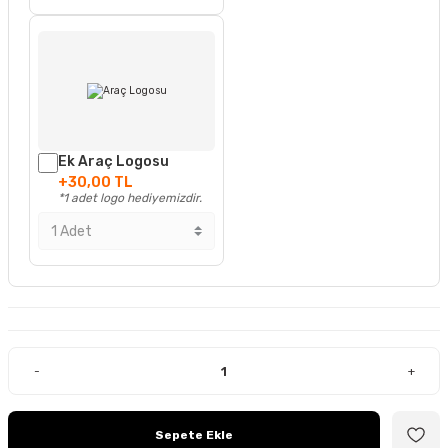
Ek Araç Logosu
+30,00 TL
*1 adet logo hediyemizdir.
-
+
Sepete Ekle