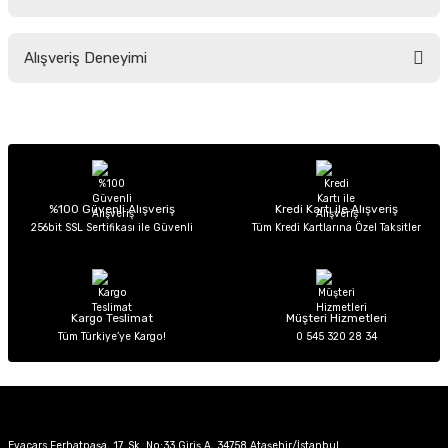
Soru Sor
Bu ürünün fiyat bilgisi, resim, ürün açıklamalarında ve diğer konularda
Alışveriş Deneyimi
yetersiz gördüğünüz noktaları öneri formunu kullanarak tarafımıza
iletebilirsiniz.
Görüş ve önerileriniz için teşekkür ederiz.
Sitemize ilk yorumu siz yapın!
Ürün resmi kalitesiz, bozuk veya görüntülenemiyor.
Ürün açıklamasında eksik bilgiler bulunuyor.
Deneyimini Paylaş
Ürün bilgilerinde hatalar bulunuyor.
%100 Güvenli Alışveriş
Kredi Kartı ile Alışveriş
256bit SSL Sertifikası ile Güvenli
Tüm Kredi Kartlarına Özel Taksitler
Ürün fiyatı diğer sitelerden daha pahalı.
Bu ürüne benzer farklı alternatifler olmalı.
Kargo Teslimat
Müşteri Hizmetleri
Tüm Türkiye’ye Kargo!
0 545 320 28 34
Gönder
Evacars Ferhatpaşa, 17. Sk. No:33 Giriş A, 34758 Ataşehir/İstanbul