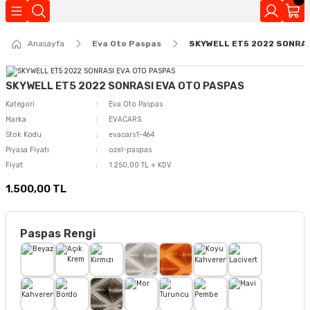
Geri Dön
Anasayfa
Eva Oto Paspas
SKYWELL ET5 2022 SONRAS
Kokuları
SKYWELL ET5 2022 SONRASI EVA OTO PASPAS
Kategori
Eva Oto Paspas
Marka
EVACARS
Stok Kodu
evacars1-464
Piyasa Fiyatı
ozel-paspas
Fiyat
1.250,00 TL + KDV
1.500,00 TL
Paspas Rengi