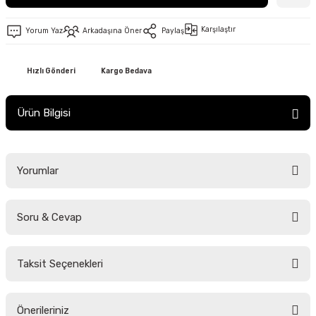
Karşılaştır
Yorum Yaz
Arkadaşına Öner
Paylaş
Hızlı Gönderi
Kargo Bedava
Ürün Bilgisi
Yorumlar
Soru & Cevap
Bu ürüne ilk yorumu siz yapın!
Taksit Seçenekleri
Yorum Yaz
Ürün hakkında henüz soru sorulmamış.
Önerileriniz