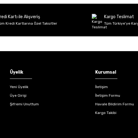
Deneyimini Paylaş
Yorum Yaz
Soru Sor
redi Kartı ile Alışveriş
Kargo Teslimat
üm Kredi Kartlarına Özel Taksitler
Tüm Türkiye’ye Kar
Gönder
Üyelik
Kurumsal
Yeni Üyelik
İletişim
Üye Girişi
İletişim Formu
Şifremi Unuttum
Havale Bildirim Formu
Kargo Takibi