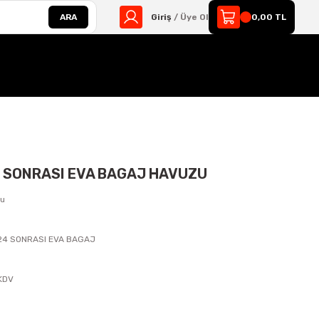
ARA
Giriş
/ Üye Ol
0,00 TL
4 SONRASI EVA BAGAJ HAVUZU
zu
24 SONRASI EVA BAGAJ
s
 KDV