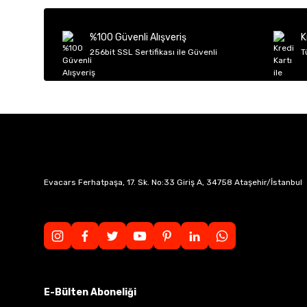
Ürün açıklamasında eksik bilgiler bulunuyor.
Ürün bilgilerinde hatalar bulunuyor.
%100 Güvenli Alışveriş
K
Ürün fiyatı diğer sitelerden daha pahalı.
256bit SSL Sertifikası ile Güvenli
T
Bu ürüne benzer farklı alternatifler olmalı.
Evacars Ferhatpaşa, 17. Sk. No:33 Giriş A, 34758 Ataşehir/İstanbul
E-Bülten Aboneliği