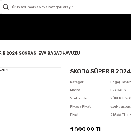
 B 2024 SONRASI EVA BAGAJ HAVUZU
SKODA SÜPER B 202
Kategori
Bagaj Havu
Marka
EVACARS
Stok Kodu
SÜPER B 20
Piyasa Fiyatı
ozel-paspa
Fiyat
916,66 TL +
1.099,99 TL