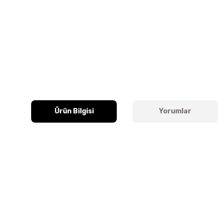
Ürün Bilgisi
Yorumlar
Bu ürünün fiyat bilgisi, resim, ürün açıklamalarında ve diğer k
Görüş ve önerileriniz için teşekkür ederiz.
Ürün resmi kalitesiz, bozuk veya görüntülenemiyor.