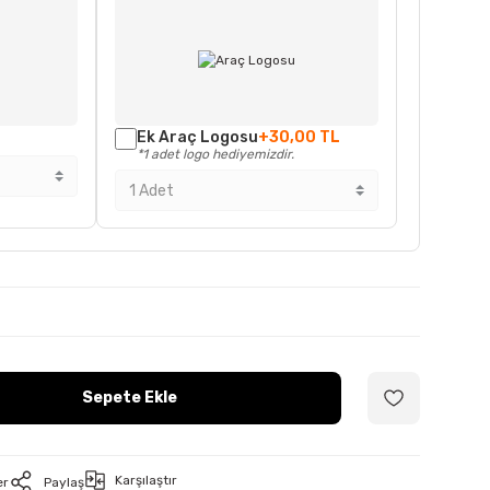
Ek Araç Logosu
+30,00 TL
*1 adet logo hediyemizdir.
Sepete Ekle
Karşılaştır
er
Paylaş