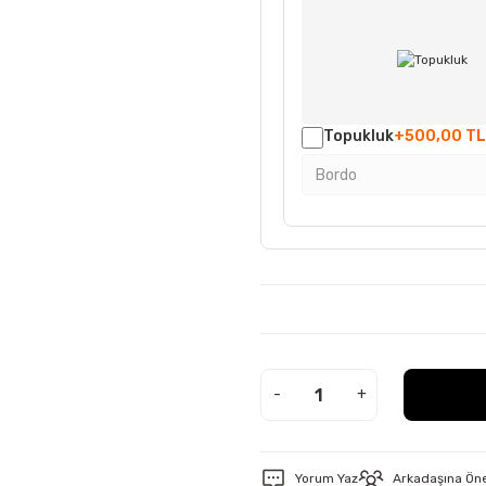
Topukluk
+500,00 TL
-
+
Yorum Yaz
Arkadaşına Ön