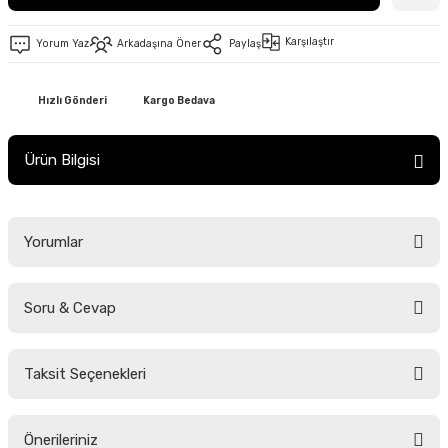
Karşılaştır
Yorum Yaz
Arkadaşına Öner
Paylaş
Hızlı Gönderi
Kargo Bedava
Ürün Bilgisi
Yorumlar
Soru & Cevap
Bu ürüne ilk yorumu siz yapın!
Taksit Seçenekleri
Yorum Yaz
Ürün hakkında henüz soru sorulmamış.
Önerileriniz