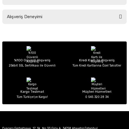
Soru Sor
Bu ürünün fiyat bilgisi, resim, ürün açıklamalarında ve diğer konularda
Alışveriş Deneyimi
yetersiz gördüğünüz noktaları öneri formunu kullanarak tarafımıza
iletebilirsiniz.
Görüş ve önerileriniz için teşekkür ederiz.
Sitemize ilk yorumu siz yapın!
Ürün resmi kalitesiz, bozuk veya görüntülenemiyor.
Ürün açıklamasında eksik bilgiler bulunuyor.
Deneyimini Paylaş
Ürün bilgilerinde hatalar bulunuyor.
%100 Güvenli Alışveriş
Kredi Kartı ile Alışveriş
256bit SSL Sertifikası ile Güvenli
Tüm Kredi Kartlarına Özel Taksitler
Ürün fiyatı diğer sitelerden daha pahalı.
Bu ürüne benzer farklı alternatifler olmalı.
Kargo Teslimat
Müşteri Hizmetleri
Tüm Türkiye’ye Kargo!
0 545 320 28 34
Gönder
Evacars Ferhatpaşa, 17. Sk. No:33 Giriş A, 34758 Ataşehir/İstanbul