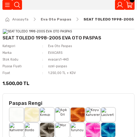
Geri Dön
Anasayfa
Eva Oto Paspas
SEAT TOLEDO 1998-2005 
Kokuları
SEAT TOLEDO 1998-2005 EVA OTO PASPAS
Kategori
Eva Oto Paspas
Marka
EVACARS
Stok Kodu
evacars1-443
Piyasa Fiyatı
ozel-paspas
Fiyat
1.250,00 TL + KDV
1.500,00 TL
Paspas Rengi