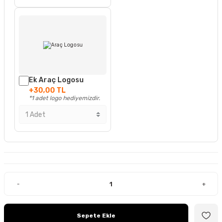
Ek Araç Logosu
+30,00 TL
*1 adet logo hediyemizdir.
-
+
Sepete Ekle