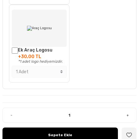
Ek Araç Logosu
+30,00 TL
*1 adet logo hediyemizdir.
-
+
Sepete Ekle