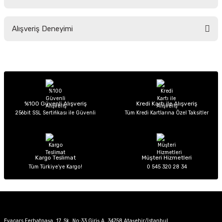
Soru Sor
Bu ürünün fiyat bilgisi, resim, ürün açıklamalarında ve diğer konularda
Alışveriş Deneyimi
yetersiz gördüğünüz noktaları öneri formunu kullanarak tarafımıza
iletebilirsiniz.
Görüş ve önerileriniz için teşekkür ederiz.
Sitemize ilk yorumu siz yapın!
Ürün resmi kalitesiz, bozuk veya görüntülenemiyor.
Ürün açıklamasında eksik bilgiler bulunuyor.
Deneyimini Paylaş
Ürün bilgilerinde hatalar bulunuyor.
%100 Güvenli Alışveriş
Kredi Kartı ile Alışveriş
256bit SSL Sertifikası ile Güvenli
Tüm Kredi Kartlarına Özel Taksitler
Ürün fiyatı diğer sitelerden daha pahalı.
Bu ürüne benzer farklı alternatifler olmalı.
Kargo Teslimat
Müşteri Hizmetleri
Tüm Türkiye’ye Kargo!
0 545 320 28 34
Gönder
Evacars Ferhatpaşa, 17. Sk. No:33 Giriş A, 34758 Ataşehir/İstanbul