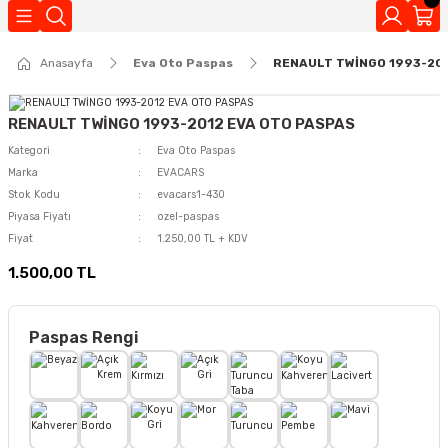
Geri Dön
Anasayfa
Eva Oto Paspas
RENAULT TWİNGO 1993-20
Kokuları
RENAULT TWİNGO 1993-2012 EVA OTO PASPAS
Kategori
Eva Oto Paspas
Marka
EVACARS
Stok Kodu
evacars1-430
Piyasa Fiyatı
ozel-paspas
Fiyat
1.250,00 TL + KDV
1.500,00 TL
Paspas Rengi