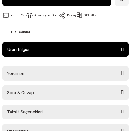
Karşılaştır
Yorum Yaz
Arkadaşına Öner
Paylaş
Hızlı Gönderi
Ürün Bilgisi
Yorumlar
Soru & Cevap
Bu ürüne ilk yorumu siz yapın!
Taksit Seçenekleri
Yorum Yaz
Ürün hakkında henüz soru sorulmamış.