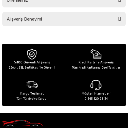
Önerileriniz
Soru Sor
Bu ürünün fiyat bilgisi, resim, ürün açıklamalarında ve diğer konularda
Alışveriş Deneyimi
yetersiz gördüğünüz noktaları öneri formunu kullanarak tarafımıza
iletebilirsiniz.
Görüş ve önerileriniz için teşekkür ederiz.
Sitemize ilk yorumu siz yapın!
Ürün resmi kalitesiz, bozuk veya görüntülenemiyor.
Ürün açıklamasında eksik bilgiler bulunuyor.
Deneyimini Paylaş
Ürün bilgilerinde hatalar bulunuyor.
%100 Güvenli Alışveriş
Kredi Kartı ile Alışveriş
256bit SSL Sertifikası ile Güvenli
Tüm Kredi Kartlarına Özel Taksitler
Ürün fiyatı diğer sitelerden daha pahalı.
Bu ürüne benzer farklı alternatifler olmalı.
Kargo Teslimat
Müşteri Hizmetleri
Tüm Türkiye’ye Kargo!
0 545 320 28 34
Gönder