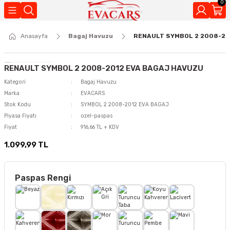
0
Geri Dön
Anasayfa
Bagaj Havuzu
RENAULT SYMBOL 2 2008-20
Kokuları
RENAULT SYMBOL 2 2008-2012 EVA BAGAJ HAVUZU
Kategori
Bagaj Havuzu
Marka
EVACARS
Stok Kodu
SYMBOL 2 2008-2012 EVA BAGAJ
Piyasa Fiyatı
ozel-paspas
Fiyat
916,66 TL + KDV
1.099,99 TL
Paspas Rengi