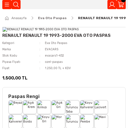
Geri Dön
Anasayfa
Eva Oto Paspas
RENAULT RENAULT 19 199
Kokuları
RENAULT RENAULT 19 1993-2000 EVA OTO PASPAS
Kategori
Eva Oto Paspas
Marka
EVACARS
Stok Kodu
evacars1-432
Piyasa Fiyatı
ozel-paspas
Fiyat
1.250,00 TL + KDV
1.500,00 TL
Paspas Rengi