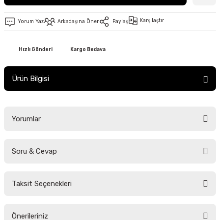
Karşılaştır
Yorum Yaz
Arkadaşına Öner
Paylaş
Hızlı Gönderi
Kargo Bedava
Ürün Bilgisi
Yorumlar
Soru & Cevap
Bu ürüne ilk yorumu siz yapın!
Taksit Seçenekleri
Yorum Yaz
Ürün hakkında henüz soru sorulmamış.
Önerileriniz