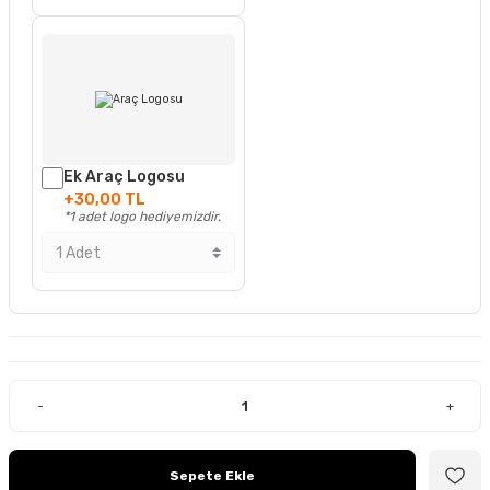
Ek Araç Logosu
+30,00 TL
*1 adet logo hediyemizdir.
-
+
Sepete Ekle