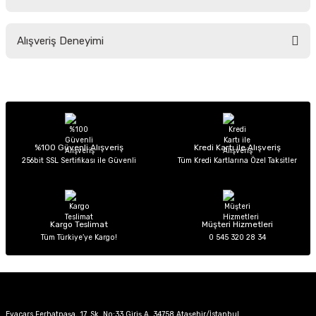
Soru Sor
Bu ürünün fiyat bilgisi, resim, ürün açıklamalarında ve diğer konularda
Alışveriş Deneyimi
yetersiz gördüğünüz noktaları öneri formunu kullanarak tarafımıza
iletebilirsiniz.
Görüş ve önerileriniz için teşekkür ederiz.
Sitemize ilk yorumu siz yapın!
Ürün resmi kalitesiz, bozuk veya görüntülenemiyor.
Ürün açıklamasında eksik bilgiler bulunuyor.
Deneyimini Paylaş
Ürün bilgilerinde hatalar bulunuyor.
%100 Güvenli Alışveriş
Kredi Kartı ile Alışveriş
256bit SSL Sertifikası ile Güvenli
Tüm Kredi Kartlarına Özel Taksitler
Ürün fiyatı diğer sitelerden daha pahalı.
Bu ürüne benzer farklı alternatifler olmalı.
Kargo Teslimat
Müşteri Hizmetleri
Tüm Türkiye’ye Kargo!
0 545 320 28 34
Gönder
Evacars Ferhatpaşa, 17. Sk. No:33 Giriş A, 34758 Ataşehir/İstanbul