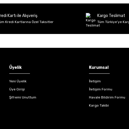
Deneyimini Paylaş
Yorum Yaz
Soru Sor
redi Kartı ile Alışveriş
Kargo Teslimat
üm Kredi Kartlarına Özel Taksitler
Tüm Türkiye’ye Kar
Gönder
Üyelik
Kurumsal
Yeni Üyelik
İletişim
Üye Girişi
İletişim Formu
Şifremi Unuttum
Havale Bildirim Formu
Kargo Takibi