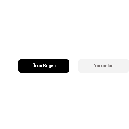
Ürün Bilgisi
Yorumlar
Bu ürünün fiyat bilgisi, resim, ürün açıklamalarında ve diğer k
Görüş ve önerileriniz için teşekkür ederiz.
Ürün resmi kalitesiz, bozuk veya görüntülenemiyor.