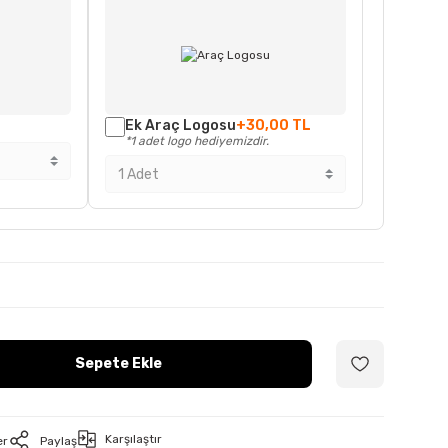
Ek Araç Logosu
+30,00 TL
*1 adet logo hediyemizdir.
Sepete Ekle
Karşılaştır
er
Paylaş