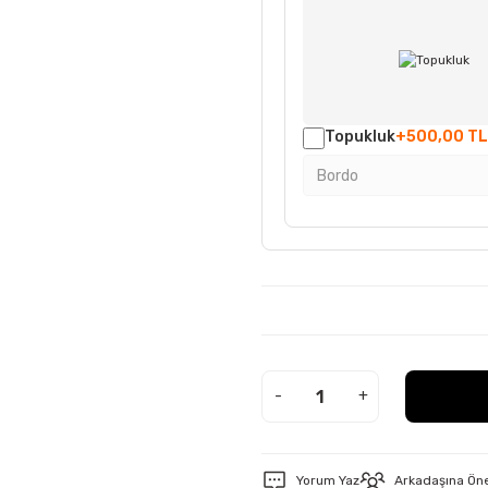
Topukluk
+500,00 TL
-
+
Yorum Yaz
Arkadaşına Ön