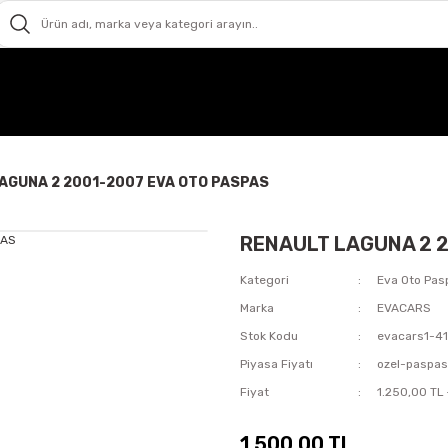
AGUNA 2 2001-2007 EVA OTO PASPAS
RENAULT LAGUNA 2 2
Kategori
Eva Oto Pas
Marka
EVACARS
Stok Kodu
evacars1-4
Piyasa Fiyatı
ozel-paspa
Fiyat
1.250,00 TL
1.500,00 TL