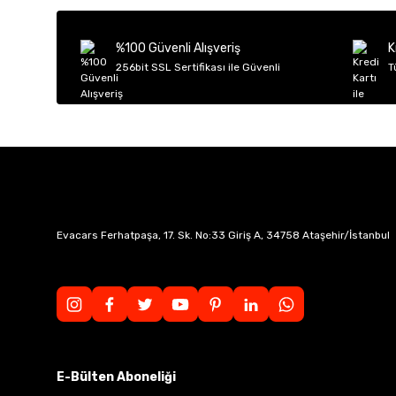
Ürün açıklamasında eksik bilgiler bulunuyor.
Ürün bilgilerinde hatalar bulunuyor.
%100 Güvenli Alışveriş
K
Ürün fiyatı diğer sitelerden daha pahalı.
256bit SSL Sertifikası ile Güvenli
T
Bu ürüne benzer farklı alternatifler olmalı.
Evacars Ferhatpaşa, 17. Sk. No:33 Giriş A, 34758 Ataşehir/İstanbul
E-Bülten Aboneliği