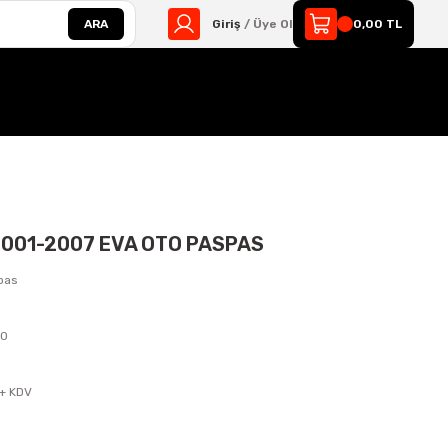
ARA
Giriş
/ Üye Ol
0,00 TL
001-2007 EVA OTO PASPAS
pas
10
s
 + KDV