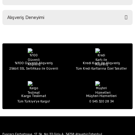
Soru Sor
Bu ürünün fiyat bilgisi, resim, ürün açıklamalarında ve diğer konularda
Alışveriş Deneyimi
yetersiz gördüğünüz noktaları öneri formunu kullanarak tarafımıza
iletebilirsiniz.
Görüş ve önerileriniz için teşekkür ederiz.
Sitemize ilk yorumu siz yapın!
Ürün resmi kalitesiz, bozuk veya görüntülenemiyor.
Ürün açıklamasında eksik bilgiler bulunuyor.
Deneyimini Paylaş
Ürün bilgilerinde hatalar bulunuyor.
%100 Güvenli Alışveriş
Kredi Kartı ile Alışveriş
256bit SSL Sertifikası ile Güvenli
Tüm Kredi Kartlarına Özel Taksitler
Ürün fiyatı diğer sitelerden daha pahalı.
Bu ürüne benzer farklı alternatifler olmalı.
Kargo Teslimat
Müşteri Hizmetleri
Tüm Türkiye’ye Kargo!
0 545 320 28 34
Gönder
Evacars Ferhatpaşa, 17. Sk. No:33 Giriş A, 34758 Ataşehir/İstanbul