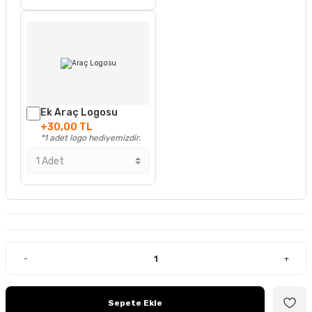
Ek Araç Logosu
+30,00 TL
*1 adet logo hediyemizdir.
-
+
Sepete Ekle