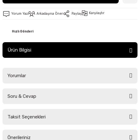
Karşılaştır
Yorum Yaz
Arkadaşına Öner
Paylaş
Hızlı Gönderi
Ürün Bilgisi
Yorumlar
Soru & Cevap
Bu ürüne ilk yorumu siz yapın!
Taksit Seçenekleri
Yorum Yaz
Ürün hakkında henüz soru sorulmamış.
Önerileriniz