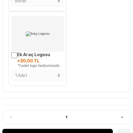
Ek Araç Logosu
+30,00 TL
*1 adet logo hediyemizdir.
-
+