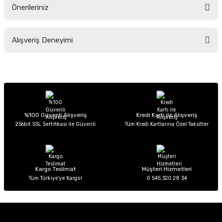
Önerileriniz
Soru Sor
Bu ürünün fiyat bilgisi, resim, ürün açıklamalarında ve diğer konularda
Alışveriş Deneyimi
yetersiz gördüğünüz noktaları öneri formunu kullanarak tarafımıza
iletebilirsiniz.
Görüş ve önerileriniz için teşekkür ederiz.
Sitemize ilk yorumu siz yapın!
Ürün resmi kalitesiz, bozuk veya görüntülenemiyor.
Ürün açıklamasında eksik bilgiler bulunuyor.
Deneyimini Paylaş
Ürün bilgilerinde hatalar bulunuyor.
%100 Güvenli Alışveriş
Kredi Kartı ile Alışveriş
256bit SSL Sertifikası ile Güvenli
Tüm Kredi Kartlarına Özel Taksitler
Ürün fiyatı diğer sitelerden daha pahalı.
Bu ürüne benzer farklı alternatifler olmalı.
Kargo Teslimat
Müşteri Hizmetleri
Tüm Türkiye’ye Kargo!
0 545 320 28 34
Gönder