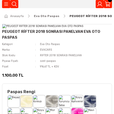
Geri Dön
Anasayfa
Eva Oto Paspas
PEUGEOT RİFTER 2018 SON
Kokuları
PEUGEOT RİFTER 2018 SONRASI PANELVAN EVA OTO
PASPAS
Kategori
Eva Oto Paspas
Marka
EVACARS
Stok Kodu
RİFTER 2018 SONRASI PANELVAN
Piyasa Fiyatı
ozel-paspas
Fiyat
916,67 TL + KDV
1.100,00 TL
Paspas Rengi