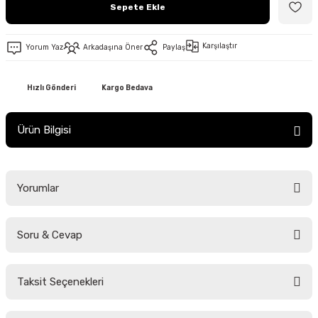
Sepete Ekle
Karşılaştır
Yorum Yaz
Arkadaşına Öner
Paylaş
Hızlı Gönderi
Kargo Bedava
Ürün Bilgisi
Yorumlar
Soru & Cevap
Bu ürüne ilk yorumu siz yapın!
Taksit Seçenekleri
Yorum Yaz
Ürün hakkında henüz soru sorulmamış.