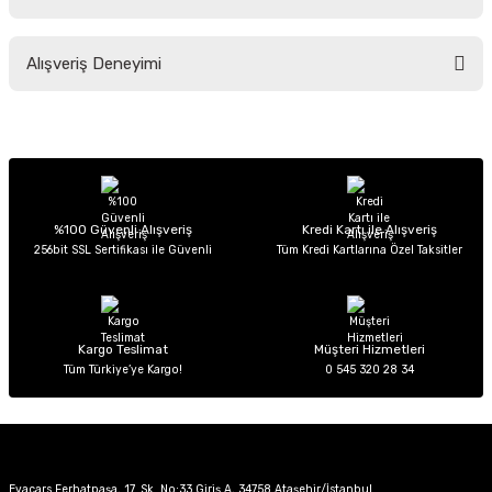
Soru Sor
Bu ürünün fiyat bilgisi, resim, ürün açıklamalarında ve diğer konularda
Alışveriş Deneyimi
yetersiz gördüğünüz noktaları öneri formunu kullanarak tarafımıza
iletebilirsiniz.
Görüş ve önerileriniz için teşekkür ederiz.
Sitemize ilk yorumu siz yapın!
Ürün resmi kalitesiz, bozuk veya görüntülenemiyor.
Ürün açıklamasında eksik bilgiler bulunuyor.
Deneyimini Paylaş
Ürün bilgilerinde hatalar bulunuyor.
%100 Güvenli Alışveriş
Kredi Kartı ile Alışveriş
256bit SSL Sertifikası ile Güvenli
Tüm Kredi Kartlarına Özel Taksitler
Ürün fiyatı diğer sitelerden daha pahalı.
Bu ürüne benzer farklı alternatifler olmalı.
Kargo Teslimat
Müşteri Hizmetleri
Tüm Türkiye’ye Kargo!
0 545 320 28 34
Gönder
Evacars Ferhatpaşa, 17. Sk. No:33 Giriş A, 34758 Ataşehir/İstanbul