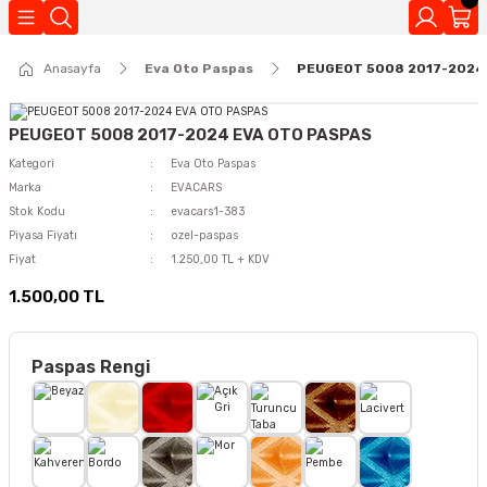
Geri Dön
Anasayfa
Eva Oto Paspas
PEUGEOT 5008 2017-2024
Kokuları
PEUGEOT 5008 2017-2024 EVA OTO PASPAS
Kategori
Eva Oto Paspas
Marka
EVACARS
Stok Kodu
evacars1-383
Piyasa Fiyatı
ozel-paspas
Fiyat
1.250,00 TL + KDV
1.500,00 TL
Paspas Rengi