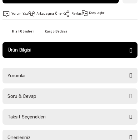
Karşılaştır
Yorum Yaz
Arkadaşına Öner
Paylaş
Hızlı Gönderi
Kargo Bedava
Ürün Bilgisi
Yorumlar
Soru & Cevap
Bu ürüne ilk yorumu siz yapın!
Taksit Seçenekleri
Yorum Yaz
Ürün hakkında henüz soru sorulmamış.
Önerileriniz