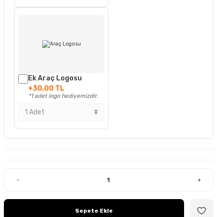
Ek Araç Logosu
+30,00 TL
*1 adet logo hediyemizdir.
-
+
Sepete Ekle