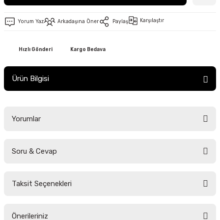
Karşılaştır
Yorum Yaz
Arkadaşına Öner
Paylaş
Hızlı Gönderi
Kargo Bedava
Ürün Bilgisi
Yorumlar
Soru & Cevap
Bu ürüne ilk yorumu siz yapın!
Taksit Seçenekleri
Yorum Yaz
Ürün hakkında henüz soru sorulmamış.
Önerileriniz