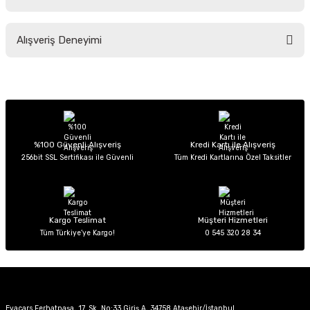
Soru Sor
Bu ürünün fiyat bilgisi, resim, ürün açıklamalarında ve diğer konularda
Alışveriş Deneyimi
yetersiz gördüğünüz noktaları öneri formunu kullanarak tarafımıza
iletebilirsiniz.
Görüş ve önerileriniz için teşekkür ederiz.
Sitemize ilk yorumu siz yapın!
Ürün resmi kalitesiz, bozuk veya görüntülenemiyor.
Ürün açıklamasında eksik bilgiler bulunuyor.
Deneyimini Paylaş
Ürün bilgilerinde hatalar bulunuyor.
%100 Güvenli Alışveriş
Kredi Kartı ile Alışveriş
256bit SSL Sertifikası ile Güvenli
Tüm Kredi Kartlarına Özel Taksitler
Ürün fiyatı diğer sitelerden daha pahalı.
Bu ürüne benzer farklı alternatifler olmalı.
Kargo Teslimat
Müşteri Hizmetleri
Tüm Türkiye’ye Kargo!
0 545 320 28 34
Gönder
Evacars Ferhatpaşa, 17. Sk. No:33 Giriş A, 34758 Ataşehir/İstanbul