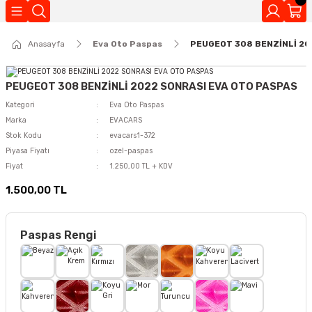
Geri Dön
Anasayfa
Eva Oto Paspas
PEUGEOT 308 BENZİNLİ 20
Kokuları
PEUGEOT 308 BENZİNLİ 2022 SONRASI EVA OTO PASPAS
Kategori
Eva Oto Paspas
Marka
EVACARS
Stok Kodu
evacars1-372
Piyasa Fiyatı
ozel-paspas
Fiyat
1.250,00 TL + KDV
1.500,00 TL
Paspas Rengi