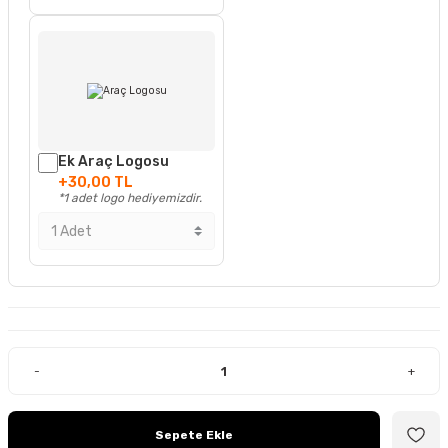
Ek Araç Logosu
+30,00 TL
*1 adet logo hediyemizdir.
-
+
Sepete Ekle