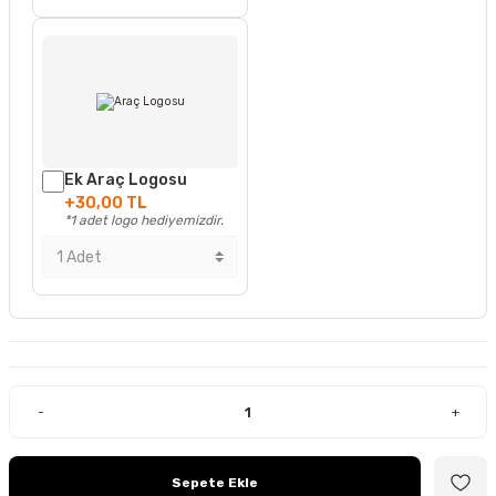
Ek Araç Logosu
+30,00 TL
*1 adet logo hediyemizdir.
-
+
Sepete Ekle