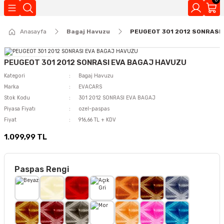
Geri Dön
Anasayfa
Bagaj Havuzu
PEUGEOT 301 2012 SONRASI
Kokuları
PEUGEOT 301 2012 SONRASI EVA BAGAJ HAVUZU
Kategori
Bagaj Havuzu
Marka
EVACARS
Stok Kodu
301 2012 SONRASI EVA BAGAJ
Piyasa Fiyatı
ozel-paspas
Fiyat
916,66 TL + KDV
1.099,99 TL
Paspas Rengi