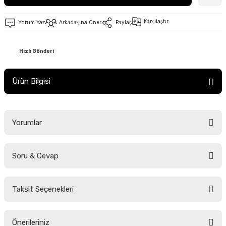
Karşılaştır
Yorum Yaz
Arkadaşına Öner
Paylaş
Hızlı Gönderi
Ürün Bilgisi
Yorumlar
Soru & Cevap
Bu ürüne ilk yorumu siz yapın!
Taksit Seçenekleri
Yorum Yaz
Ürün hakkında henüz soru sorulmamış.
Önerileriniz