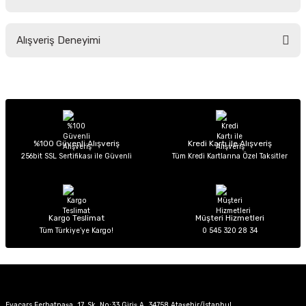
Soru Sor
Bu ürünün fiyat bilgisi, resim, ürün açıklamalarında ve diğer konularda
Alışveriş Deneyimi
yetersiz gördüğünüz noktaları öneri formunu kullanarak tarafımıza
iletebilirsiniz.
Görüş ve önerileriniz için teşekkür ederiz.
Sitemize ilk yorumu siz yapın!
Ürün resmi kalitesiz, bozuk veya görüntülenemiyor.
Ürün açıklamasında eksik bilgiler bulunuyor.
Deneyimini Paylaş
Ürün bilgilerinde hatalar bulunuyor.
%100 Güvenli Alışveriş
Kredi Kartı ile Alışveriş
256bit SSL Sertifikası ile Güvenli
Tüm Kredi Kartlarına Özel Taksitler
Ürün fiyatı diğer sitelerden daha pahalı.
Bu ürüne benzer farklı alternatifler olmalı.
Kargo Teslimat
Müşteri Hizmetleri
Tüm Türkiye’ye Kargo!
0 545 320 28 34
Gönder
Evacars Ferhatpaşa, 17. Sk. No:33 Giriş A, 34758 Ataşehir/İstanbul