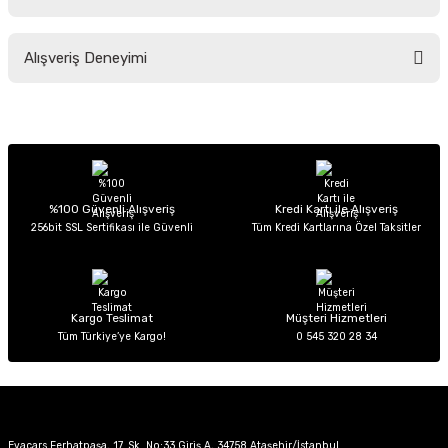
Soru Sor
Bu ürünün fiyat bilgisi, resim, ürün açıklamalarında ve diğer konularda
Alışveriş Deneyimi
yetersiz gördüğünüz noktaları öneri formunu kullanarak tarafımıza
iletebilirsiniz.
Görüş ve önerileriniz için teşekkür ederiz.
Sitemize ilk yorumu siz yapın!
Ürün resmi kalitesiz, bozuk veya görüntülenemiyor.
Ürün açıklamasında eksik bilgiler bulunuyor.
Deneyimini Paylaş
Ürün bilgilerinde hatalar bulunuyor.
%100 Güvenli Alışveriş
Kredi Kartı ile Alışveriş
256bit SSL Sertifikası ile Güvenli
Tüm Kredi Kartlarına Özel Taksitler
Ürün fiyatı diğer sitelerden daha pahalı.
Bu ürüne benzer farklı alternatifler olmalı.
Kargo Teslimat
Müşteri Hizmetleri
Tüm Türkiye’ye Kargo!
0 545 320 28 34
Gönder
Evacars Ferhatpaşa, 17. Sk. No:33 Giriş A, 34758 Ataşehir/İstanbul