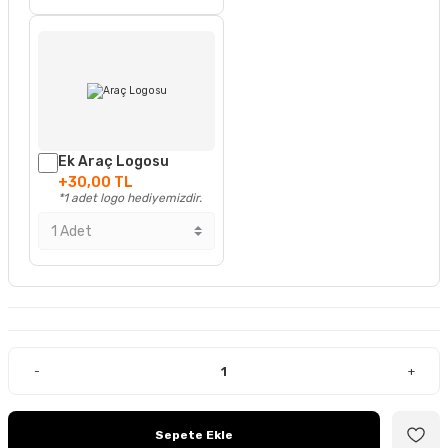
Ek Araç Logosu
+30,00 TL
*1 adet logo hediyemizdir.
-
+
Sepete Ekle