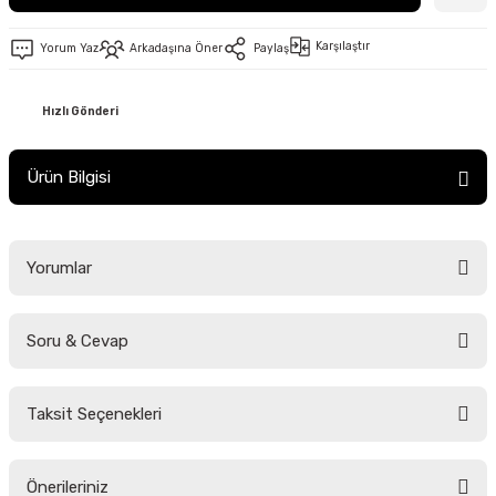
Karşılaştır
Yorum Yaz
Arkadaşına Öner
Paylaş
Hızlı Gönderi
Ürün Bilgisi
Yorumlar
Soru & Cevap
Bu ürüne ilk yorumu siz yapın!
Taksit Seçenekleri
Yorum Yaz
Ürün hakkında henüz soru sorulmamış.
Önerileriniz