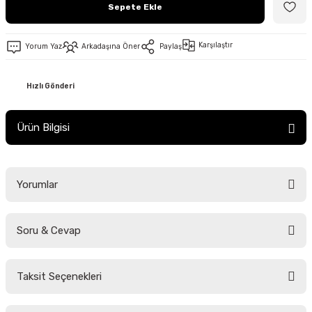
Sepete Ekle
Karşılaştır
Yorum Yaz
Arkadaşına Öner
Paylaş
Hızlı Gönderi
Ürün Bilgisi
Yorumlar
Soru & Cevap
Bu ürüne ilk yorumu siz yapın!
Taksit Seçenekleri
Yorum Yaz
Ürün hakkında henüz soru sorulmamış.