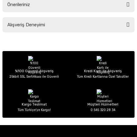
Önerileriniz
Soru Sor
Bu ürünün fiyat bilgisi, resim, ürün açıklamalarında ve diğer konularda
Alışveriş Deneyimi
yetersiz gördüğünüz noktaları öneri formunu kullanarak tarafımıza
iletebilirsiniz.
Görüş ve önerileriniz için teşekkür ederiz.
Sitemize ilk yorumu siz yapın!
Ürün resmi kalitesiz, bozuk veya görüntülenemiyor.
Ürün açıklamasında eksik bilgiler bulunuyor.
Deneyimini Paylaş
Ürün bilgilerinde hatalar bulunuyor.
%100 Güvenli Alışveriş
Kredi Kartı ile Alışveriş
256bit SSL Sertifikası ile Güvenli
Tüm Kredi Kartlarına Özel Taksitler
Ürün fiyatı diğer sitelerden daha pahalı.
Bu ürüne benzer farklı alternatifler olmalı.
Kargo Teslimat
Müşteri Hizmetleri
Tüm Türkiye’ye Kargo!
0 545 320 28 34
Gönder