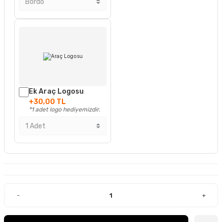
Ek Araç Logosu
+30,00 TL
*1 adet logo hediyemizdir.
-
+