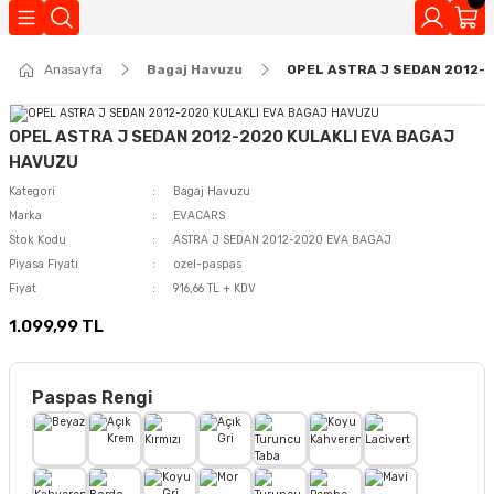
Geri Dön
Anasayfa
Bagaj Havuzu
OPEL ASTRA J SEDAN 2012-
Kokuları
OPEL ASTRA J SEDAN 2012-2020 KULAKLI EVA BAGAJ
HAVUZU
Kategori
Bagaj Havuzu
Marka
EVACARS
Stok Kodu
ASTRA J SEDAN 2012-2020 EVA BAGAJ
Piyasa Fiyatı
ozel-paspas
Fiyat
916,66 TL + KDV
1.099,99 TL
Paspas Rengi