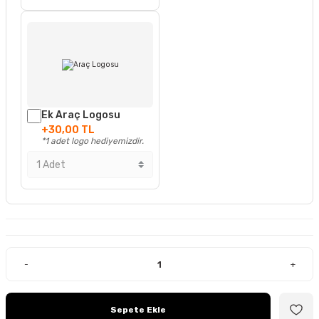
Ek Araç Logosu
+30,00 TL
*1 adet logo hediyemizdir.
-
+
Sepete Ekle