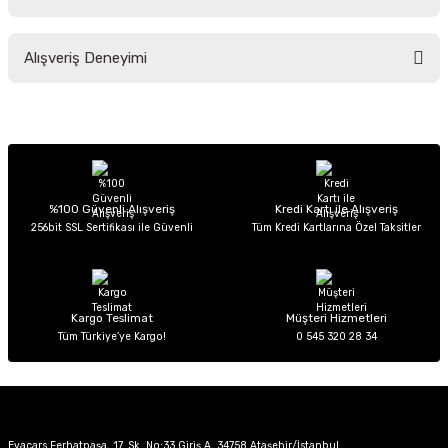
Soru Sor
Bu ürünün fiyat bilgisi, resim, ürün açıklamalarında ve diğer konularda
Alışveriş Deneyimi
yetersiz gördüğünüz noktaları öneri formunu kullanarak tarafımıza
iletebilirsiniz.
Görüş ve önerileriniz için teşekkür ederiz.
Sitemize ilk yorumu siz yapın!
Ürün resmi kalitesiz, bozuk veya görüntülenemiyor.
Ürün açıklamasında eksik bilgiler bulunuyor.
Deneyimini Paylaş
Ürün bilgilerinde hatalar bulunuyor.
%100 Güvenli Alışveriş
Kredi Kartı ile Alışveriş
256bit SSL Sertifikası ile Güvenli
Tüm Kredi Kartlarına Özel Taksitler
Ürün fiyatı diğer sitelerden daha pahalı.
Bu ürüne benzer farklı alternatifler olmalı.
Kargo Teslimat
Müşteri Hizmetleri
Tüm Türkiye’ye Kargo!
0 545 320 28 34
Gönder
Evacars Ferhatpaşa, 17. Sk. No:33 Giriş A, 34758 Ataşehir/İstanbul