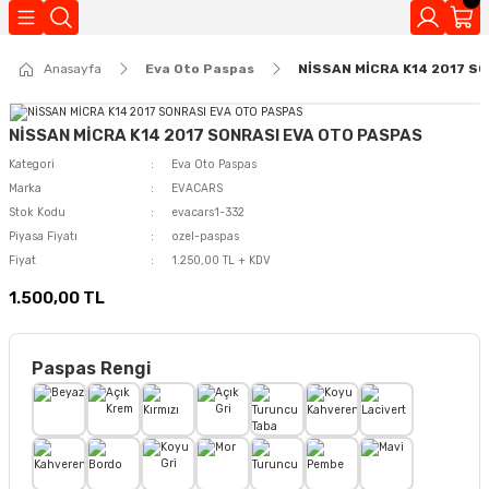
Geri Dön
Anasayfa
Eva Oto Paspas
NİSSAN MİCRA K14 2017 S
Kokuları
NİSSAN MİCRA K14 2017 SONRASI EVA OTO PASPAS
Kategori
Eva Oto Paspas
Marka
EVACARS
Stok Kodu
evacars1-332
Piyasa Fiyatı
ozel-paspas
Fiyat
1.250,00 TL + KDV
1.500,00 TL
Paspas Rengi