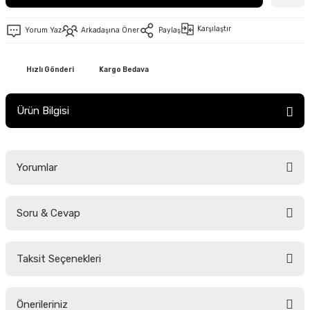
Karşılaştır
Yorum Yaz
Arkadaşına Öner
Paylaş
Hızlı Gönderi
Kargo Bedava
Ürün Bilgisi
Yorumlar
Soru & Cevap
Bu ürüne ilk yorumu siz yapın!
Taksit Seçenekleri
Yorum Yaz
Ürün hakkında henüz soru sorulmamış.
Önerileriniz