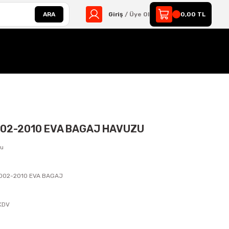
ARA
Giriş
/ Üye Ol
0,00 TL
002-2010 EVA BAGAJ HAVUZU
zu
2002-2010 EVA BAGAJ
s
 KDV