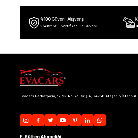
Ürün açıklamasında eksik bilgiler bulunuyor.
Ürün bilgilerinde hatalar bulunuyor.
%100 Güvenli Alışveriş
K
Ürün fiyatı diğer sitelerden daha pahalı.
256bit SSL Sertifikası ile Güvenli
T
Bu ürüne benzer farklı alternatifler olmalı.
Evacars Ferhatpaşa, 17. Sk. No:33 Giriş A, 34758 Ataşehir/İstanbul
E-Bülten Aboneliği