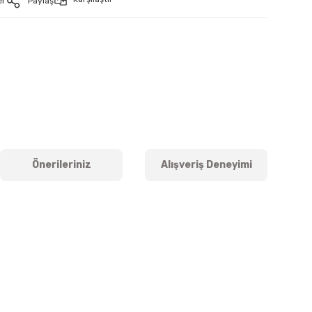
er
Paylaş
Önerileriniz
Alışveriş Deneyimi
iletebilirsiniz.