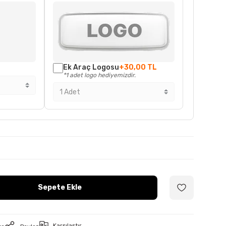
Ek Araç Logosu
+30,00 TL
*1 adet logo hediyemizdir.
Sepete Ekle
Karşılaştır