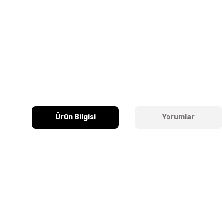
Ürün Bilgisi
Yorumlar
Bu ürünün fiyat bilgisi, resim, ürün açıklamalarında ve diğer k
Görüş ve önerileriniz için teşekkür ederiz.
Ürün resmi kalitesiz, bozuk veya görüntülenemiyor.