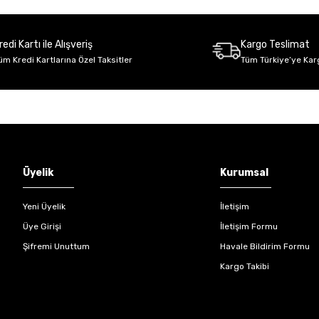
Deneyimini Paylaş
Yorum Yaz
Soru Sor
redi Kartı ile Alışveriş
Kargo Teslimat
üm Kredi Kartlarına Özel Taksitler
Tüm Türkiye’ye Kar
Gönder
Üyelik
Kurumsal
Yeni Üyelik
İletişim
Üye Girişi
İletişim Formu
Şifremi Unuttum
Havale Bildirim Formu
Kargo Takibi