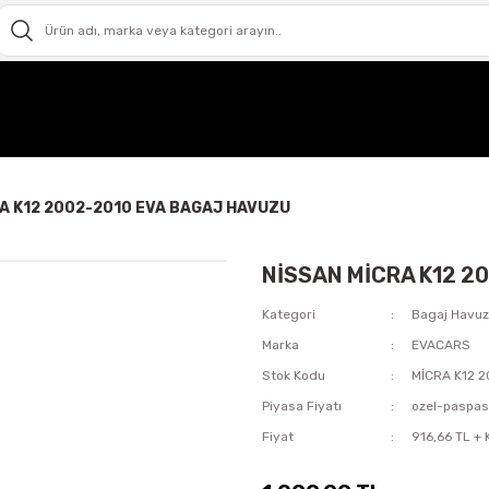
A K12 2002-2010 EVA BAGAJ HAVUZU
NİSSAN MİCRA K12 2
Kategori
Bagaj Havu
Marka
EVACARS
Stok Kodu
MİCRA K12 
Piyasa Fiyatı
ozel-paspa
Fiyat
916,66 TL +