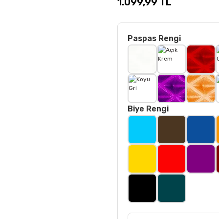
1.099,99 TL
Paspas Rengi
Biye Rengi