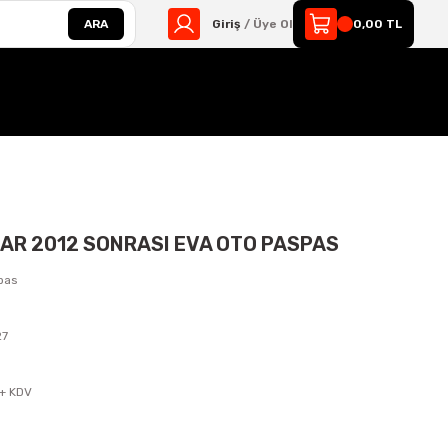
ARA
Giriş
/ Üye Ol
0,00 TL
AR 2012 SONRASI EVA OTO PASPAS
pas
27
s
 + KDV