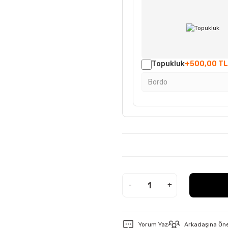
Topukluk
+500,00 TL
-
+
Yorum Yaz
Arkadaşına Ön