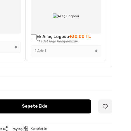
Ek Araç Logosu
+30,00 TL
*1 adet logo hediyemizdir.
Sepete Ekle
Karşılaştır
er
Paylaş