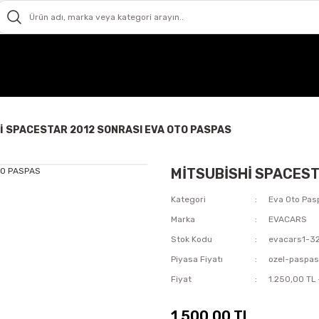
İ SPACESTAR 2012 SONRASI EVA OTO PASPAS
MİTSUBİSHİ SPACEST
Kategori
Eva Oto Pas
Marka
EVACARS
Stok Kodu
evacars1-3
Piyasa Fiyatı
ozel-paspa
Fiyat
1.250,00 TL
1.500,00 TL