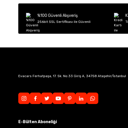
Ürün açıklamasında eksik bilgiler bulunuyor.
Ürün bilgilerinde hatalar bulunuyor.
%100 Güvenli Alışveriş
K
Ürün fiyatı diğer sitelerden daha pahalı.
256bit SSL Sertifikası ile Güvenli
T
Bu ürüne benzer farklı alternatifler olmalı.
Evacars Ferhatpaşa, 17. Sk. No:33 Giriş A, 34758 Ataşehir/İstanbul
E-Bülten Aboneliği