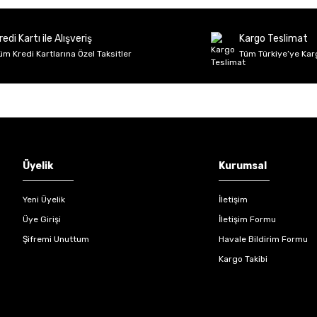
Deneyimini Paylaş
Yorum Yaz
Soru Sor
redi Kartı ile Alışveriş
Kargo Teslimat
üm Kredi Kartlarına Özel Taksitler
Tüm Türkiye’ye Kar
Gönder
Üyelik
Kurumsal
Yeni Üyelik
İletişim
Üye Girişi
İletişim Formu
Şifremi Unuttum
Havale Bildirim Formu
Kargo Takibi