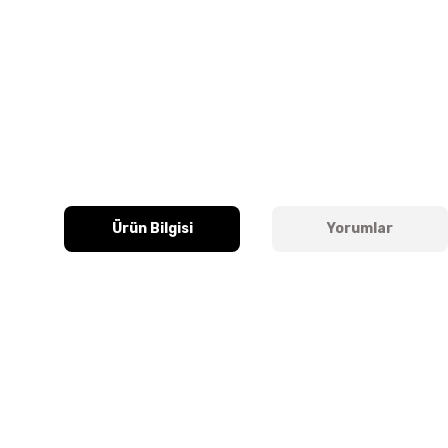
Ürün Bilgisi
Yorumlar
Bu ürünün fiyat bilgisi, resim, ürün açıklamalarında ve diğer k
Görüş ve önerileriniz için teşekkür ederiz.
Ürün resmi kalitesiz, bozuk veya görüntülenemiyor.