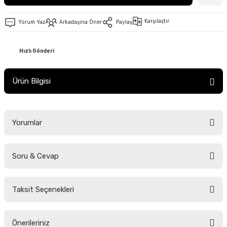
Karşılaştır
Yorum Yaz
Arkadaşına Öner
Paylaş
Hızlı Gönderi
Ürün Bilgisi
Yorumlar
Soru & Cevap
Bu ürüne ilk yorumu siz yapın!
Taksit Seçenekleri
Yorum Yaz
Ürün hakkında henüz soru sorulmamış.
Önerileriniz