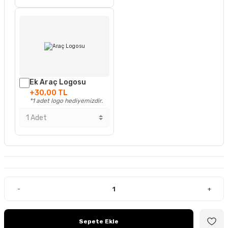
Ek Araç Logosu
+30,00 TL
*1 adet logo hediyemizdir.
-
+
Sepete Ekle