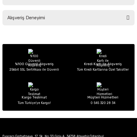
Soru Sor
Bu ürünün fiyat bilgisi, resim, ürün açıklamalarında ve diğer konularda
Alışveriş Deneyimi
yetersiz gördüğünüz noktaları öneri formunu kullanarak tarafımıza
iletebilirsiniz.
Görüş ve önerileriniz için teşekkür ederiz.
Sitemize ilk yorumu siz yapın!
Ürün resmi kalitesiz, bozuk veya görüntülenemiyor.
Ürün açıklamasında eksik bilgiler bulunuyor.
Deneyimini Paylaş
Ürün bilgilerinde hatalar bulunuyor.
%100 Güvenli Alışveriş
Kredi Kartı ile Alışveriş
256bit SSL Sertifikası ile Güvenli
Tüm Kredi Kartlarına Özel Taksitler
Ürün fiyatı diğer sitelerden daha pahalı.
Bu ürüne benzer farklı alternatifler olmalı.
Kargo Teslimat
Müşteri Hizmetleri
Tüm Türkiye’ye Kargo!
0 545 320 28 34
Gönder
Evacars Ferhatpaşa, 17. Sk. No:33 Giriş A, 34758 Ataşehir/İstanbul