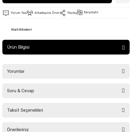
Karşılaştır
Yorum Yaz
Arkadaşına Öner
Paylaş
Hızlı Gönderi
Ürün Bilgisi
Yorumlar
Soru & Cevap
Bu ürüne ilk yorumu siz yapın!
Taksit Seçenekleri
Yorum Yaz
Ürün hakkında henüz soru sorulmamış.
Önerileriniz