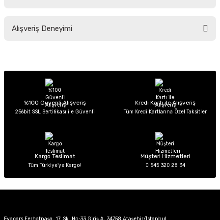
Soru Sor
Bu ürünün fiyat bilgisi, resim, ürün açıklamalarında ve diğer konularda
Alışveriş Deneyimi
yetersiz gördüğünüz noktaları öneri formunu kullanarak tarafımıza
iletebilirsiniz.
Görüş ve önerileriniz için teşekkür ederiz.
Sitemize ilk yorumu siz yapın!
Ürün resmi kalitesiz, bozuk veya görüntülenemiyor.
Ürün açıklamasında eksik bilgiler bulunuyor.
Deneyimini Paylaş
Ürün bilgilerinde hatalar bulunuyor.
%100 Güvenli Alışveriş
Kredi Kartı ile Alışveriş
256bit SSL Sertifikası ile Güvenli
Tüm Kredi Kartlarına Özel Taksitler
Ürün fiyatı diğer sitelerden daha pahalı.
Bu ürüne benzer farklı alternatifler olmalı.
Kargo Teslimat
Müşteri Hizmetleri
Tüm Türkiye’ye Kargo!
0 545 320 28 34
Gönder
Evacars Ferhatpaşa, 17. Sk. No:33 Giriş A, 34758 Ataşehir/İstanbul