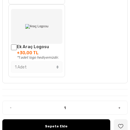
Ek Araç Logosu
+30,00 TL
*1 adet logo hediyemizdir.
-
+
Sepete Ekle