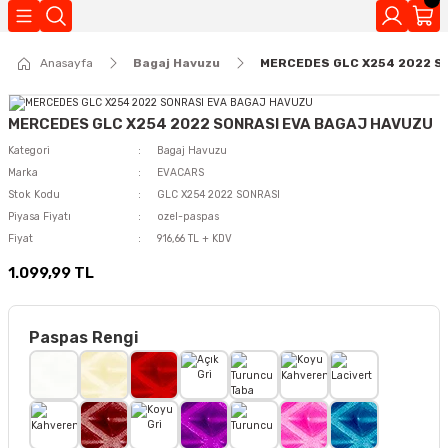
Geri Dön
Anasayfa
Bagaj Havuzu
MERCEDES GLC X254 2022 S
Kokuları
MERCEDES GLC X254 2022 SONRASI EVA BAGAJ HAVUZU
Kategori
Bagaj Havuzu
Marka
EVACARS
Stok Kodu
GLC X254 2022 SONRASI
Piyasa Fiyatı
ozel-paspas
Fiyat
916,66 TL + KDV
1.099,99 TL
Paspas Rengi