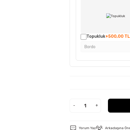
Topukluk
+500,00 TL
-
+
Yorum Yaz
Arkadaşına Ön