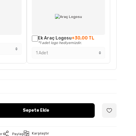
Ek Araç Logosu
+30,00 TL
*1 adet logo hediyemizdir.
Sepete Ekle
Karşılaştır
er
Paylaş