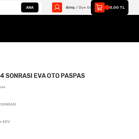
ARA
Giriş
/ Üye Ol
0,00 TL
14 SONRASI EVA OTO PASPAS
pas
4 SONRASI
s
 + KDV