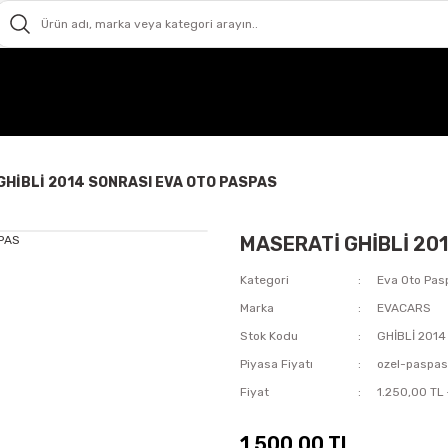
GHİBLİ 2014 SONRASI EVA OTO PASPAS
MASERATİ GHİBLİ 20
Kategori
Eva Oto Pas
Marka
EVACARS
Stok Kodu
GHİBLİ 201
Piyasa Fiyatı
ozel-paspa
Fiyat
1.250,00 TL
1.500,00 TL