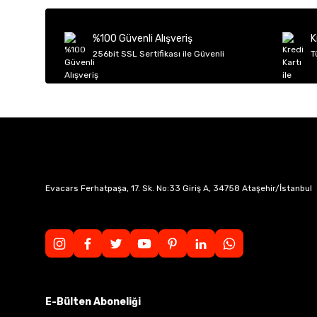
Ürün açıklamasında eksik bilgiler bulunuyor.
Ürün bilgilerinde hatalar bulunuyor.
%100 Güvenli Alışveriş
K
Ürün fiyatı diğer sitelerden daha pahalı.
256bit SSL Sertifikası ile Güvenli
T
Bu ürüne benzer farklı alternatifler olmalı.
Evacars Ferhatpaşa, 17. Sk. No:33 Giriş A, 34758 Ataşehir/İstanbul
E-Bülten Aboneliği