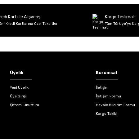
Deneyimini Paylaş
Yorum Yaz
Soru Sor
redi Kartı ile Alışveriş
Kargo Teslimat
üm Kredi Kartlarına Özel Taksitler
Tüm Türkiye’ye Kar
Gönder
Üyelik
Kurumsal
Yeni Üyelik
İletişim
Üye Girişi
İletişim Formu
Şifremi Unuttum
Havale Bildirim Formu
Kargo Takibi