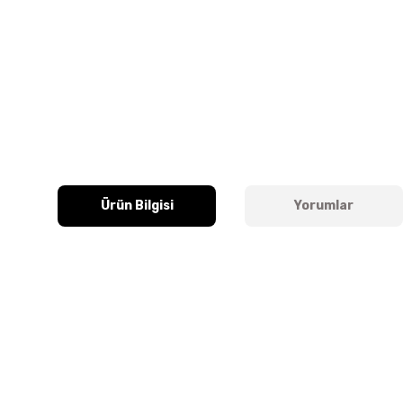
Ürün Bilgisi
Yorumlar
Bu ürünün fiyat bilgisi, resim, ürün açıklamalarında ve diğer k
Görüş ve önerileriniz için teşekkür ederiz.
Ürün resmi kalitesiz, bozuk veya görüntülenemiyor.