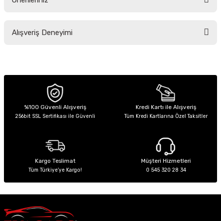
Soru Sor
Bu ürünün fiyat bilgisi, resim, ürün açıklamalarında ve diğer konularda
Alışveriş Deneyimi
yetersiz gördüğünüz noktaları öneri formunu kullanarak tarafımıza
iletebilirsiniz.
Görüş ve önerileriniz için teşekkür ederiz.
Sitemize ilk yorumu siz yapın!
Ürün resmi kalitesiz, bozuk veya görüntülenemiyor.
Ürün açıklamasında eksik bilgiler bulunuyor.
Deneyimini Paylaş
Ürün bilgilerinde hatalar bulunuyor.
%100 Güvenli Alışveriş
Kredi Kartı ile Alışveriş
256bit SSL Sertifikası ile Güvenli
Tüm Kredi Kartlarına Özel Taksitler
Ürün fiyatı diğer sitelerden daha pahalı.
Bu ürüne benzer farklı alternatifler olmalı.
Kargo Teslimat
Müşteri Hizmetleri
Tüm Türkiye’ye Kargo!
0 545 320 28 34
Gönder