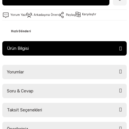
Karşılaştır
Yorum Yaz
Arkadaşına Öner
Paylaş
Hızlı Gönderi
Ürün Bilgisi
Yorumlar
Soru & Cevap
Bu ürüne ilk yorumu siz yapın!
Taksit Seçenekleri
Yorum Yaz
Ürün hakkında henüz soru sorulmamış.
Önerileriniz