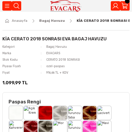
Geri Dön
Anasayfa
Bagaj Havuzu
KİA CERATO 2018 SONRASI 
Kokuları
KİA CERATO 2018 SONRASI EVA BAGAJ HAVUZU
Kategori
Bagaj Havuzu
Marka
EVACARS
Stok Kodu
CERATO 2018 SONRASI
Piyasa Fiyatı
ozel-paspas
Fiyat
916,66 TL + KDV
1.099,99 TL
Paspas Rengi