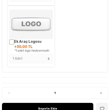
Ek Araç Logosu
+30,00 TL
*1 adet logo hediyemizdir.
-
+
Sepete Ekle