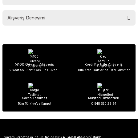
Soru Sor
Bu ürünün fiyat bilgisi, resim, ürün açıklamalarında ve diğer konularda
Alışveriş Deneyimi
yetersiz gördüğünüz noktaları öneri formunu kullanarak tarafımıza
iletebilirsiniz.
Görüş ve önerileriniz için teşekkür ederiz.
Sitemize ilk yorumu siz yapın!
Ürün resmi kalitesiz, bozuk veya görüntülenemiyor.
Ürün açıklamasında eksik bilgiler bulunuyor.
Deneyimini Paylaş
Ürün bilgilerinde hatalar bulunuyor.
%100 Güvenli Alışveriş
Kredi Kartı ile Alışveriş
256bit SSL Sertifikası ile Güvenli
Tüm Kredi Kartlarına Özel Taksitler
Ürün fiyatı diğer sitelerden daha pahalı.
Bu ürüne benzer farklı alternatifler olmalı.
Kargo Teslimat
Müşteri Hizmetleri
Tüm Türkiye’ye Kargo!
0 545 320 28 34
Gönder
Evacars Ferhatpaşa, 17. Sk. No:33 Giriş A, 34758 Ataşehir/İstanbul