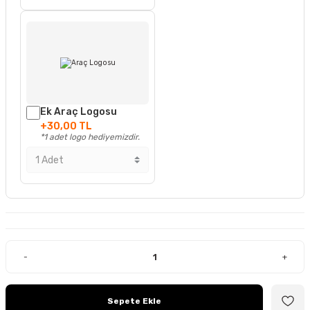
Ek Araç Logosu
+30,00 TL
*1 adet logo hediyemizdir.
-
+
Sepete Ekle