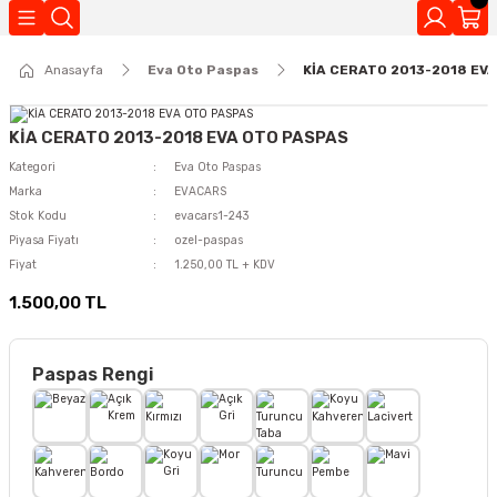
Geri Dön
Anasayfa
Eva Oto Paspas
KİA CERATO 2013-2018 EV
Kokuları
KİA CERATO 2013-2018 EVA OTO PASPAS
Kategori
Eva Oto Paspas
Marka
EVACARS
Stok Kodu
evacars1-243
Piyasa Fiyatı
ozel-paspas
Fiyat
1.250,00 TL + KDV
1.500,00 TL
Paspas Rengi