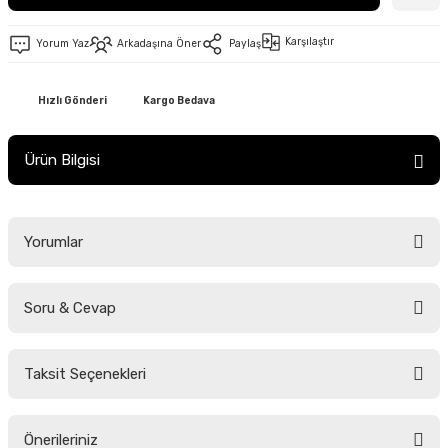
Karşılaştır
Yorum Yaz
Arkadaşına Öner
Paylaş
Hızlı Gönderi
Kargo Bedava
Ürün Bilgisi
Yorumlar
Soru & Cevap
Bu ürüne ilk yorumu siz yapın!
Taksit Seçenekleri
Yorum Yaz
Ürün hakkında henüz soru sorulmamış.
Önerileriniz