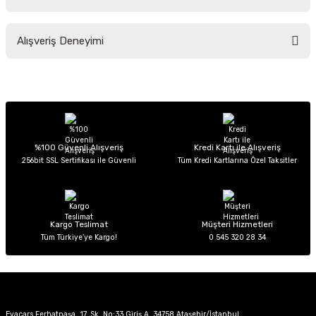
Soru Sor
Bu ürünün fiyat bilgisi, resim, ürün açıklamalarında ve diğer konularda
Alışveriş Deneyimi
yetersiz gördüğünüz noktaları öneri formunu kullanarak tarafımıza
iletebilirsiniz.
Görüş ve önerileriniz için teşekkür ederiz.
Sitemize ilk yorumu siz yapın!
Ürün resmi kalitesiz, bozuk veya görüntülenemiyor.
Ürün açıklamasında eksik bilgiler bulunuyor.
Deneyimini Paylaş
Ürün bilgilerinde hatalar bulunuyor.
%100 Güvenli Alışveriş
Kredi Kartı ile Alışveriş
256bit SSL Sertifikası ile Güvenli
Tüm Kredi Kartlarına Özel Taksitler
Ürün fiyatı diğer sitelerden daha pahalı.
Bu ürüne benzer farklı alternatifler olmalı.
Kargo Teslimat
Müşteri Hizmetleri
Tüm Türkiye’ye Kargo!
0 545 320 28 34
Gönder
Evacars Ferhatpaşa, 17. Sk. No:33 Giriş A, 34758 Ataşehir/İstanbul