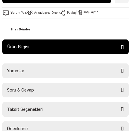
Karşılaştır
Yorum Yaz
Arkadaşına Öner
Paylaş
Hızlı Gönderi
Ürün Bilgisi
Yorumlar
Soru & Cevap
Bu ürüne ilk yorumu siz yapın!
Taksit Seçenekleri
Yorum Yaz
Ürün hakkında henüz soru sorulmamış.
Önerileriniz