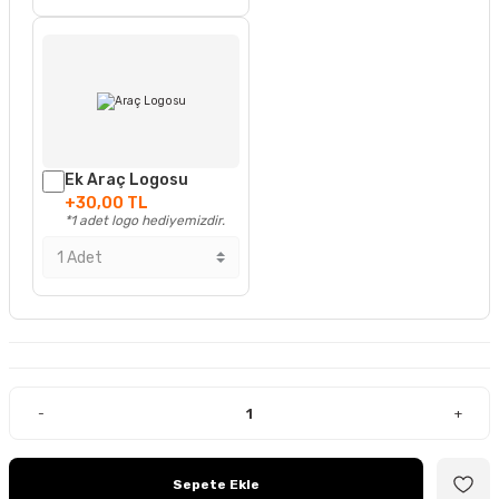
Ek Araç Logosu
+30,00 TL
*1 adet logo hediyemizdir.
-
+
Sepete Ekle