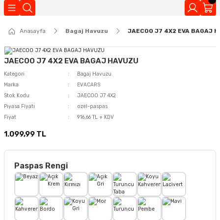
Geri Dön
Anasayfa
Bagaj Havuzu
JAECOO J7 4X2 EVA BAGAJ 
Kokuları
JAECOO J7 4X2 EVA BAGAJ HAVUZU
Kategori
Bagaj Havuzu
Marka
EVACARS
Stok Kodu
JAECOO J7 4X2
Piyasa Fiyatı
ozel-paspas
Fiyat
916,66 TL + KDV
1.099,99 TL
Paspas Rengi