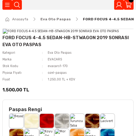
Geri Dön
Anasayfa
Eva Oto Paspas
FORD FOCUS 4-4.5 SEDAN
Kokuları
FORD FOCUS 4-4.5 SEDAN-HB-STWAGON 2019 SONRASI
EVA OTO PASPAS
Kategori
Eva Oto Paspas
Marka
EVACARS
Stok Kodu
evacars1-170
Piyasa Fiyatı
ozel-paspas
Fiyat
1.250,00 TL + KDV
1.500,00 TL
Paspas Rengi