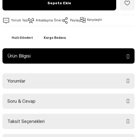
Sepete Ekle
Karşılaştır
Yorum Yaz
Arkadaşına Öner
Paylaş
Hızlı Gönderi
Kargo Bedava
Ürün Bilgisi
Yorumlar
Soru & Cevap
Bu ürüne ilk yorumu siz yapın!
Taksit Seçenekleri
Yorum Yaz
Ürün hakkında henüz soru sorulmamış.