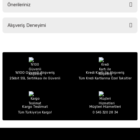
Önerileriniz
Soru Sor
Bu ürünün fiyat bilgisi, resim, ürün açıklamalarında ve diğer konularda
Alışveriş Deneyimi
yetersiz gördüğünüz noktaları öneri formunu kullanarak tarafımıza
iletebilirsiniz.
Görüş ve önerileriniz için teşekkür ederiz.
Sitemize ilk yorumu siz yapın!
Ürün resmi kalitesiz, bozuk veya görüntülenemiyor.
Ürün açıklamasında eksik bilgiler bulunuyor.
Deneyimini Paylaş
Ürün bilgilerinde hatalar bulunuyor.
%100 Güvenli Alışveriş
Kredi Kartı ile Alışveriş
256bit SSL Sertifikası ile Güvenli
Tüm Kredi Kartlarına Özel Taksitler
Ürün fiyatı diğer sitelerden daha pahalı.
Bu ürüne benzer farklı alternatifler olmalı.
Kargo Teslimat
Müşteri Hizmetleri
Tüm Türkiye’ye Kargo!
0 545 320 28 34
Gönder