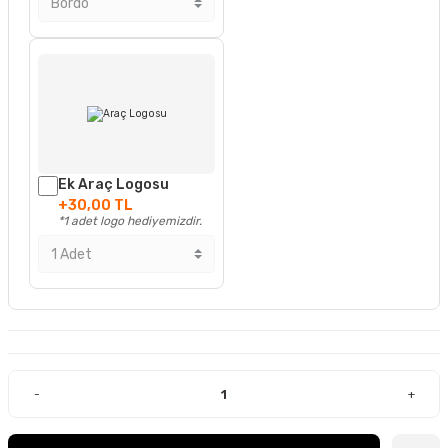
Ek Araç Logosu
+30,00 TL
*1 adet logo hediyemizdir.
-
+