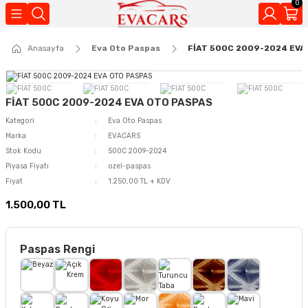
0
Geri Dön
Anasayfa
Eva Oto Paspas
FİAT 500C 2009-2024 EVA
Kokuları
FİAT 500C 2009-2024 EVA OTO PASPAS
Kategori
Eva Oto Paspas
Marka
EVACARS
Stok Kodu
500C 2009-2024
Piyasa Fiyatı
ozel-paspas
Fiyat
1.250,00 TL + KDV
1.500,00 TL
Paspas Rengi