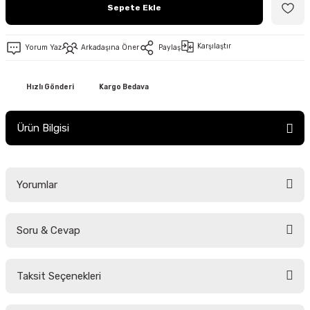
Sepete Ekle
Karşılaştır
Yorum Yaz
Arkadaşına Öner
Paylaş
Hızlı Gönderi
Kargo Bedava
Ürün Bilgisi
Yorumlar
Soru & Cevap
Bu ürüne ilk yorumu siz yapın!
Taksit Seçenekleri
Yorum Yaz
Ürün hakkında henüz soru sorulmamış.