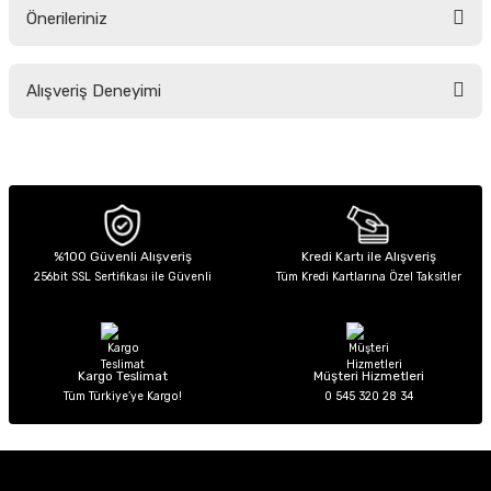
Önerileriniz
Soru Sor
Bu ürünün fiyat bilgisi, resim, ürün açıklamalarında ve diğer konularda
Alışveriş Deneyimi
yetersiz gördüğünüz noktaları öneri formunu kullanarak tarafımıza
iletebilirsiniz.
Görüş ve önerileriniz için teşekkür ederiz.
Sitemize ilk yorumu siz yapın!
Ürün resmi kalitesiz, bozuk veya görüntülenemiyor.
Ürün açıklamasında eksik bilgiler bulunuyor.
Deneyimini Paylaş
Ürün bilgilerinde hatalar bulunuyor.
%100 Güvenli Alışveriş
Kredi Kartı ile Alışveriş
256bit SSL Sertifikası ile Güvenli
Tüm Kredi Kartlarına Özel Taksitler
Ürün fiyatı diğer sitelerden daha pahalı.
Bu ürüne benzer farklı alternatifler olmalı.
Kargo Teslimat
Müşteri Hizmetleri
Tüm Türkiye’ye Kargo!
0 545 320 28 34
Gönder