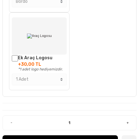
Ek Araç Logosu
+30,00 TL
*1 adet logo hediyemizdir.
-
+