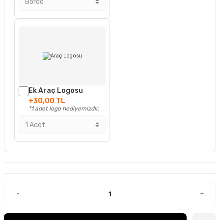
Ek Araç Logosu
+30,00 TL
*1 adet logo hediyemizdir.
-
+