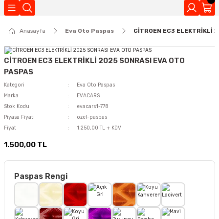
Geri Dön
Anasayfa
Eva Oto Paspas
CİTROEN EC3 ELEKTRİKLİ 
Kokuları
CİTROEN EC3 ELEKTRİKLİ 2025 SONRASI EVA OTO
PASPAS
Kategori
Eva Oto Paspas
Marka
EVACARS
Stok Kodu
evacars1-778
Piyasa Fiyatı
ozel-paspas
Fiyat
1.250,00 TL + KDV
1.500,00 TL
Paspas Rengi