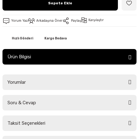
Sepete Ekle
Karşılaştır
Yorum Yaz
Arkadaşına Öner
Paylaş
Hızlı Gönderi
Kargo Bedava
Ürün Bilgisi
Yorumlar
Soru & Cevap
Bu ürüne ilk yorumu siz yapın!
Taksit Seçenekleri
Yorum Yaz
Ürün hakkında henüz soru sorulmamış.