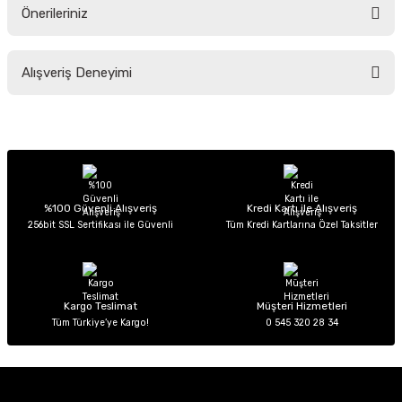
Önerileriniz
Soru Sor
Bu ürünün fiyat bilgisi, resim, ürün açıklamalarında ve diğer konularda
Alışveriş Deneyimi
yetersiz gördüğünüz noktaları öneri formunu kullanarak tarafımıza
iletebilirsiniz.
Görüş ve önerileriniz için teşekkür ederiz.
Sitemize ilk yorumu siz yapın!
Ürün resmi kalitesiz, bozuk veya görüntülenemiyor.
Ürün açıklamasında eksik bilgiler bulunuyor.
Deneyimini Paylaş
Ürün bilgilerinde hatalar bulunuyor.
%100 Güvenli Alışveriş
Kredi Kartı ile Alışveriş
256bit SSL Sertifikası ile Güvenli
Tüm Kredi Kartlarına Özel Taksitler
Ürün fiyatı diğer sitelerden daha pahalı.
Bu ürüne benzer farklı alternatifler olmalı.
Kargo Teslimat
Müşteri Hizmetleri
Tüm Türkiye’ye Kargo!
0 545 320 28 34
Gönder