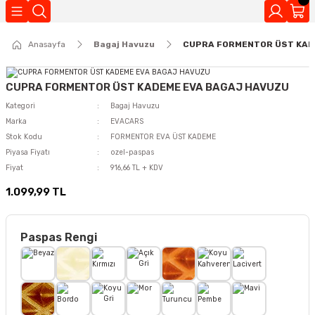
Geri Dön
Anasayfa
Bagaj Havuzu
CUPRA FORMENTOR ÜST KAD
Kokuları
CUPRA FORMENTOR ÜST KADEME EVA BAGAJ HAVUZU
Kategori
Bagaj Havuzu
Marka
EVACARS
Stok Kodu
FORMENTOR EVA ÜST KADEME
Piyasa Fiyatı
ozel-paspas
Fiyat
916,66 TL + KDV
1.099,99 TL
Paspas Rengi