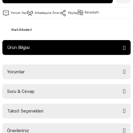
Karşılaştır
Yorum Yaz
Arkadaşına Öner
Paylaş
Hızlı Gönderi
Ürün Bilgisi
Yorumlar
Soru & Cevap
Bu ürüne ilk yorumu siz yapın!
Taksit Seçenekleri
Yorum Yaz
Ürün hakkında henüz soru sorulmamış.
Önerileriniz