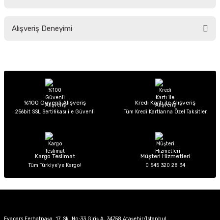
Soru Sor
Bu ürünün fiyat bilgisi, resim, ürün açıklamalarında ve diğer konularda
Alışveriş Deneyimi
yetersiz gördüğünüz noktaları öneri formunu kullanarak tarafımıza
iletebilirsiniz.
Görüş ve önerileriniz için teşekkür ederiz.
Sitemize ilk yorumu siz yapın!
Ürün resmi kalitesiz, bozuk veya görüntülenemiyor.
Ürün açıklamasında eksik bilgiler bulunuyor.
Deneyimini Paylaş
Ürün bilgilerinde hatalar bulunuyor.
%100 Güvenli Alışveriş
Kredi Kartı ile Alışveriş
256bit SSL Sertifikası ile Güvenli
Tüm Kredi Kartlarına Özel Taksitler
Ürün fiyatı diğer sitelerden daha pahalı.
Bu ürüne benzer farklı alternatifler olmalı.
Kargo Teslimat
Müşteri Hizmetleri
Tüm Türkiye’ye Kargo!
0 545 320 28 34
Gönder
Evacars Ferhatpaşa, 17. Sk. No:33 Giriş A, 34758 Ataşehir/İstanbul