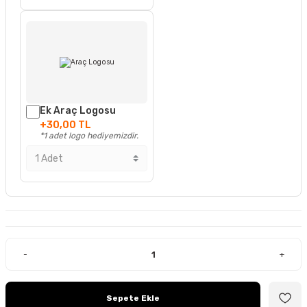
Ek Araç Logosu
+30,00 TL
*1 adet logo hediyemizdir.
-
+
Sepete Ekle