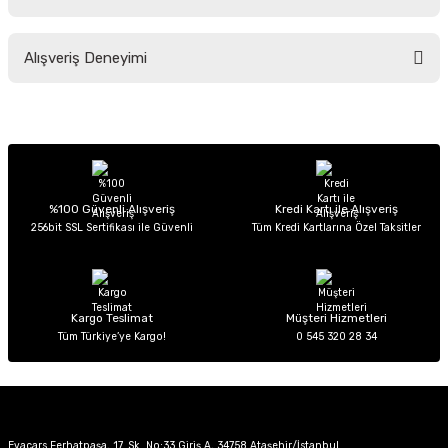
Soru Sor
Bu ürünün fiyat bilgisi, resim, ürün açıklamalarında ve diğer konularda
Alışveriş Deneyimi
yetersiz gördüğünüz noktaları öneri formunu kullanarak tarafımıza
iletebilirsiniz.
Görüş ve önerileriniz için teşekkür ederiz.
Sitemize ilk yorumu siz yapın!
Ürün resmi kalitesiz, bozuk veya görüntülenemiyor.
Ürün açıklamasında eksik bilgiler bulunuyor.
Deneyimini Paylaş
Ürün bilgilerinde hatalar bulunuyor.
%100 Güvenli Alışveriş
Kredi Kartı ile Alışveriş
256bit SSL Sertifikası ile Güvenli
Tüm Kredi Kartlarına Özel Taksitler
Ürün fiyatı diğer sitelerden daha pahalı.
Bu ürüne benzer farklı alternatifler olmalı.
Kargo Teslimat
Müşteri Hizmetleri
Tüm Türkiye’ye Kargo!
0 545 320 28 34
Gönder
Evacars Ferhatpaşa, 17. Sk. No:33 Giriş A, 34758 Ataşehir/İstanbul