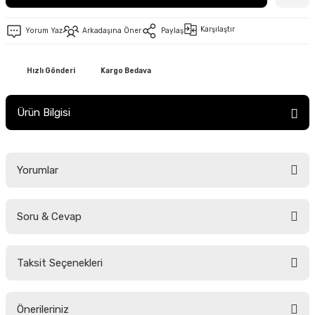
Karşılaştır
Yorum Yaz
Arkadaşına Öner
Paylaş
Hızlı Gönderi
Kargo Bedava
Ürün Bilgisi
Yorumlar
Soru & Cevap
Bu ürüne ilk yorumu siz yapın!
Taksit Seçenekleri
Yorum Yaz
Ürün hakkında henüz soru sorulmamış.
Önerileriniz