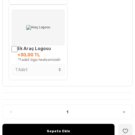
Ek Araç Logosu
+30,00 TL
*1 adet logo hediyemizdir.
-
+
Sepete Ekle