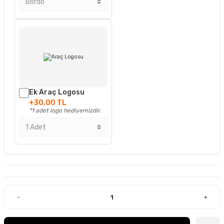
Ek Araç Logosu
+30,00 TL
*1 adet logo hediyemizdir.
-
+