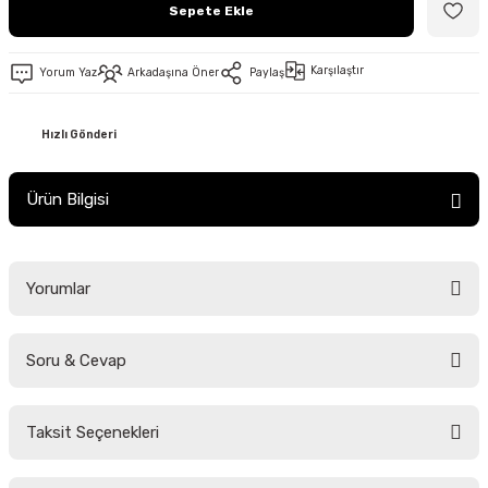
Sepete Ekle
Karşılaştır
Yorum Yaz
Arkadaşına Öner
Paylaş
Hızlı Gönderi
Ürün Bilgisi
Yorumlar
Soru & Cevap
Bu ürüne ilk yorumu siz yapın!
Taksit Seçenekleri
Yorum Yaz
Ürün hakkında henüz soru sorulmamış.