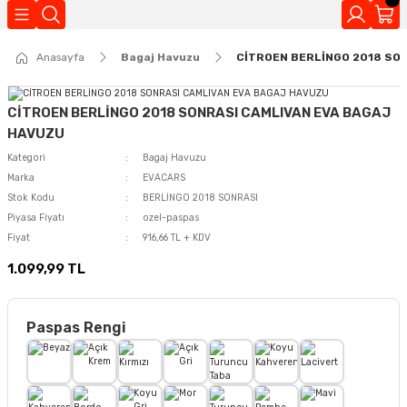
Geri Dön
Anasayfa
Bagaj Havuzu
CİTROEN BERLİNGO 2018 SO
Kokuları
CİTROEN BERLİNGO 2018 SONRASI CAMLIVAN EVA BAGAJ
HAVUZU
Kategori
Bagaj Havuzu
Marka
EVACARS
Stok Kodu
BERLİNGO 2018 SONRASI
Piyasa Fiyatı
ozel-paspas
Fiyat
916,66 TL + KDV
1.099,99 TL
Paspas Rengi