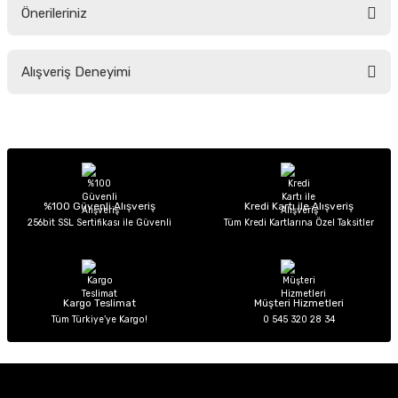
Önerileriniz
Soru Sor
Bu ürünün fiyat bilgisi, resim, ürün açıklamalarında ve diğer konularda
Alışveriş Deneyimi
yetersiz gördüğünüz noktaları öneri formunu kullanarak tarafımıza
iletebilirsiniz.
Görüş ve önerileriniz için teşekkür ederiz.
Sitemize ilk yorumu siz yapın!
Ürün resmi kalitesiz, bozuk veya görüntülenemiyor.
Ürün açıklamasında eksik bilgiler bulunuyor.
Deneyimini Paylaş
Ürün bilgilerinde hatalar bulunuyor.
%100 Güvenli Alışveriş
Kredi Kartı ile Alışveriş
256bit SSL Sertifikası ile Güvenli
Tüm Kredi Kartlarına Özel Taksitler
Ürün fiyatı diğer sitelerden daha pahalı.
Bu ürüne benzer farklı alternatifler olmalı.
Kargo Teslimat
Müşteri Hizmetleri
Tüm Türkiye’ye Kargo!
0 545 320 28 34
Gönder