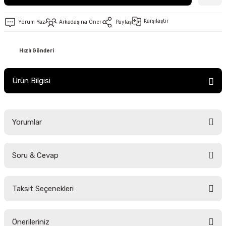
Karşılaştır
Yorum Yaz
Arkadaşına Öner
Paylaş
Hızlı Gönderi
Ürün Bilgisi
Yorumlar
Soru & Cevap
Bu ürüne ilk yorumu siz yapın!
Taksit Seçenekleri
Yorum Yaz
Ürün hakkında henüz soru sorulmamış.
Önerileriniz