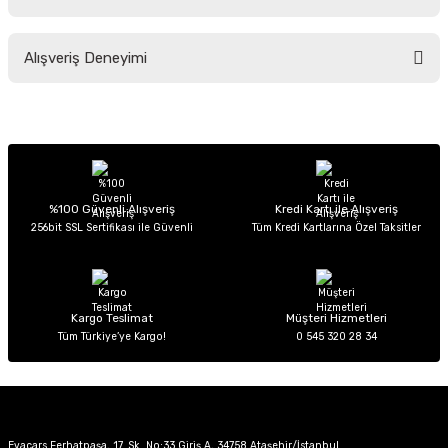
Soru Sor
Bu ürünün fiyat bilgisi, resim, ürün açıklamalarında ve diğer konularda
Alışveriş Deneyimi
yetersiz gördüğünüz noktaları öneri formunu kullanarak tarafımıza
iletebilirsiniz.
Görüş ve önerileriniz için teşekkür ederiz.
Sitemize ilk yorumu siz yapın!
Ürün resmi kalitesiz, bozuk veya görüntülenemiyor.
Ürün açıklamasında eksik bilgiler bulunuyor.
Deneyimini Paylaş
Ürün bilgilerinde hatalar bulunuyor.
%100 Güvenli Alışveriş
Kredi Kartı ile Alışveriş
256bit SSL Sertifikası ile Güvenli
Tüm Kredi Kartlarına Özel Taksitler
Ürün fiyatı diğer sitelerden daha pahalı.
Bu ürüne benzer farklı alternatifler olmalı.
Kargo Teslimat
Müşteri Hizmetleri
Tüm Türkiye’ye Kargo!
0 545 320 28 34
Gönder
Evacars Ferhatpaşa, 17. Sk. No:33 Giriş A, 34758 Ataşehir/İstanbul