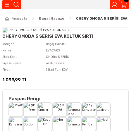
Geri Dön
Anasayfa
Bagaj Havuzu
CHERY OMODA 5 SERİSİ EVA K
Kokuları
CHERY OMODA 5 SERİSİ EVA KOLTUK SIRTI
Kategori
Bagaj Havuzu
Marka
EVACARS
Stok Kodu
OMODA 5 SERİSİ
Piyasa Fiyatı
ozel-paspas
Fiyat
916,66 TL + KDV
1.099,99 TL
Paspas Rengi