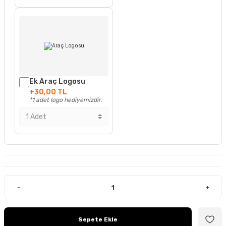
Ek Araç Logosu
+30,00 TL
*1 adet logo hediyemizdir.
-
+
Sepete Ekle