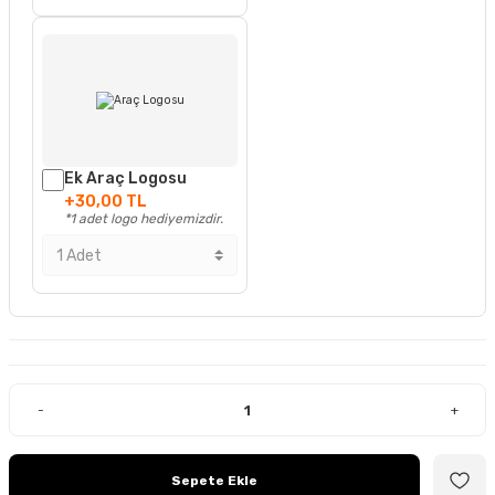
Ek Araç Logosu
+30,00 TL
*1 adet logo hediyemizdir.
-
+
Sepete Ekle