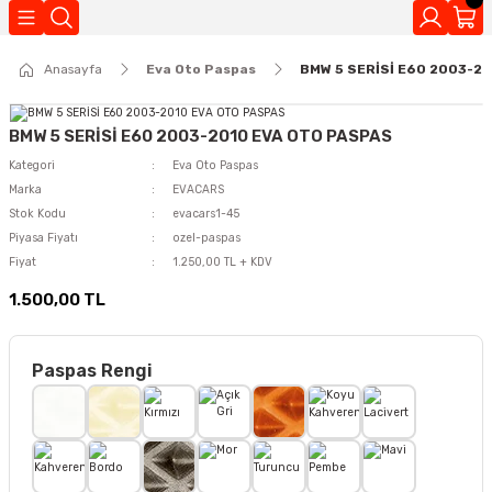
Geri Dön
Anasayfa
Eva Oto Paspas
BMW 5 SERİSİ E60 2003-2
Kokuları
BMW 5 SERİSİ E60 2003-2010 EVA OTO PASPAS
Kategori
Eva Oto Paspas
Marka
EVACARS
Stok Kodu
evacars1-45
Piyasa Fiyatı
ozel-paspas
Fiyat
1.250,00 TL + KDV
1.500,00 TL
Paspas Rengi