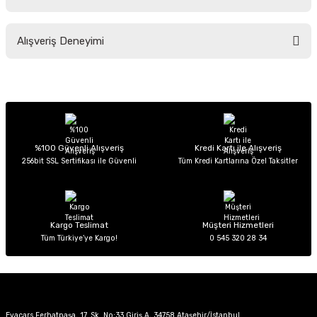
Soru Sor
Bu ürünün fiyat bilgisi, resim, ürün açıklamalarında ve diğer konularda
Alışveriş Deneyimi
yetersiz gördüğünüz noktaları öneri formunu kullanarak tarafımıza
iletebilirsiniz.
Görüş ve önerileriniz için teşekkür ederiz.
Sitemize ilk yorumu siz yapın!
Ürün resmi kalitesiz, bozuk veya görüntülenemiyor.
Ürün açıklamasında eksik bilgiler bulunuyor.
Deneyimini Paylaş
Ürün bilgilerinde hatalar bulunuyor.
%100 Güvenli Alışveriş
Kredi Kartı ile Alışveriş
256bit SSL Sertifikası ile Güvenli
Tüm Kredi Kartlarına Özel Taksitler
Ürün fiyatı diğer sitelerden daha pahalı.
Bu ürüne benzer farklı alternatifler olmalı.
Kargo Teslimat
Müşteri Hizmetleri
Tüm Türkiye’ye Kargo!
0 545 320 28 34
Gönder
Evacars Ferhatpaşa, 17. Sk. No:33 Giriş A, 34758 Ataşehir/İstanbul