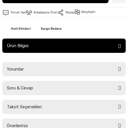
Karşılaştır
Yorum Yaz
Arkadaşına Öner
Paylaş
Hızlı Gönderi
Kargo Bedava
Ürün Bilgisi
Yorumlar
Soru & Cevap
Bu ürüne ilk yorumu siz yapın!
Taksit Seçenekleri
Yorum Yaz
Ürün hakkında henüz soru sorulmamış.
Önerileriniz