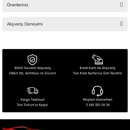
Önerileriniz
Soru Sor
Bu ürünün fiyat bilgisi, resim, ürün açıklamalarında ve diğer konularda
Alışveriş Deneyimi
yetersiz gördüğünüz noktaları öneri formunu kullanarak tarafımıza
iletebilirsiniz.
Görüş ve önerileriniz için teşekkür ederiz.
Sitemize ilk yorumu siz yapın!
Ürün resmi kalitesiz, bozuk veya görüntülenemiyor.
Ürün açıklamasında eksik bilgiler bulunuyor.
Deneyimini Paylaş
Ürün bilgilerinde hatalar bulunuyor.
%100 Güvenli Alışveriş
Kredi Kartı ile Alışveriş
256bit SSL Sertifikası ile Güvenli
Tüm Kredi Kartlarına Özel Taksitler
Ürün fiyatı diğer sitelerden daha pahalı.
Bu ürüne benzer farklı alternatifler olmalı.
Kargo Teslimat
Müşteri Hizmetleri
Tüm Türkiye’ye Kargo!
0 545 320 28 34
Gönder