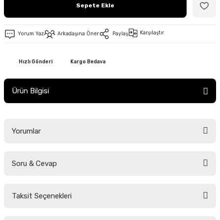
Sepete Ekle
Karşılaştır
Yorum Yaz
Arkadaşına Öner
Paylaş
Hızlı Gönderi
Kargo Bedava
Ürün Bilgisi
Yorumlar
Soru & Cevap
Bu ürüne ilk yorumu siz yapın!
Taksit Seçenekleri
Yorum Yaz
Ürün hakkında henüz soru sorulmamış.