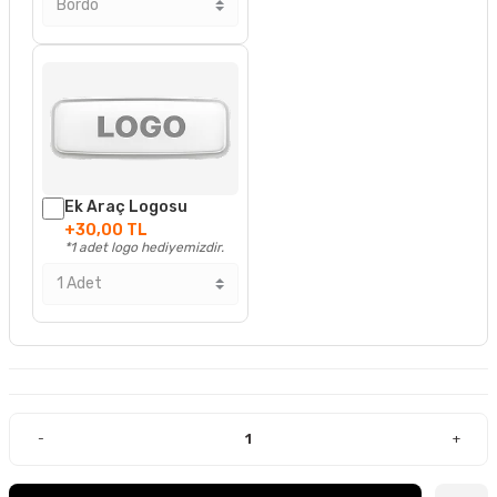
Ek Araç Logosu
+30,00 TL
*1 adet logo hediyemizdir.
-
+