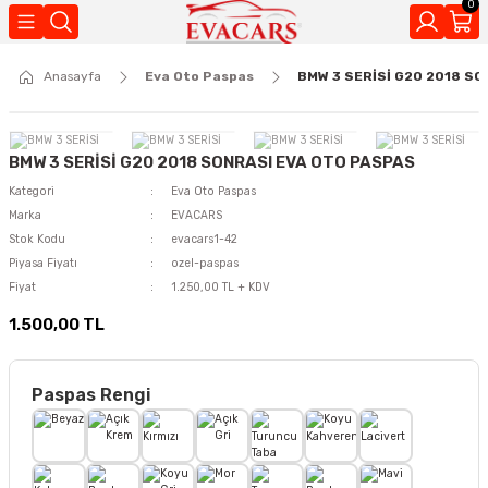
0
Geri Dön
Anasayfa
Eva Oto Paspas
BMW 3 SERİSİ G20 2018 S
Kokuları
BMW 3 SERİSİ G20 2018 SONRASI EVA OTO PASPAS
Kategori
Eva Oto Paspas
Marka
EVACARS
Stok Kodu
evacars1-42
Piyasa Fiyatı
ozel-paspas
Fiyat
1.250,00 TL + KDV
1.500,00 TL
Paspas Rengi