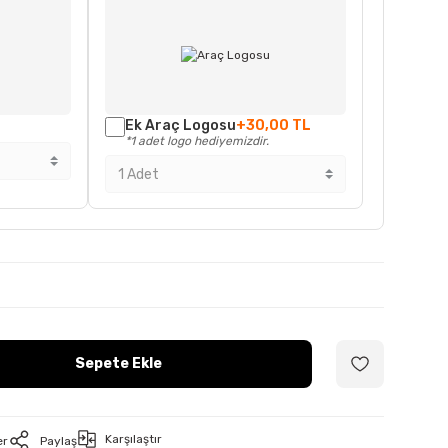
Ek Araç Logosu
+30,00 TL
*1 adet logo hediyemizdir.
Sepete Ekle
Karşılaştır
er
Paylaş