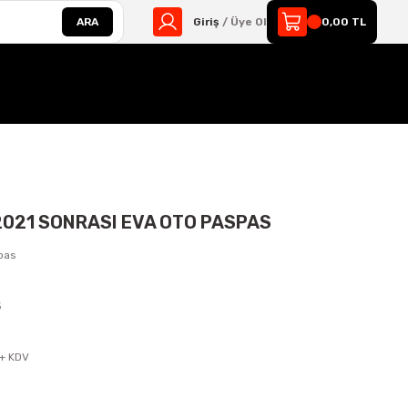
ARA
Giriş
/ Üye Ol
0,00 TL
 2021 SONRASI EVA OTO PASPAS
pas
5
s
 + KDV