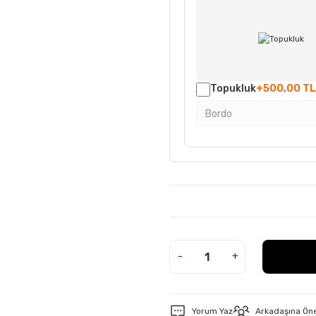
Topukluk
+500,00 TL
-
+
Yorum Yaz
Arkadaşına Ön