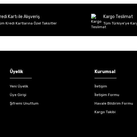
Deneyimini Paylaş
Yorum Yaz
Soru Sor
redi Kartı ile Alışveriş
Kargo Teslimat
üm Kredi Kartlarına Özel Taksitler
Tüm Türkiye’ye Kar
Gönder
Üyelik
Kurumsal
Yeni Üyelik
İletişim
Üye Girişi
İletişim Formu
Şifremi Unuttum
Havale Bildirim Formu
Kargo Takibi