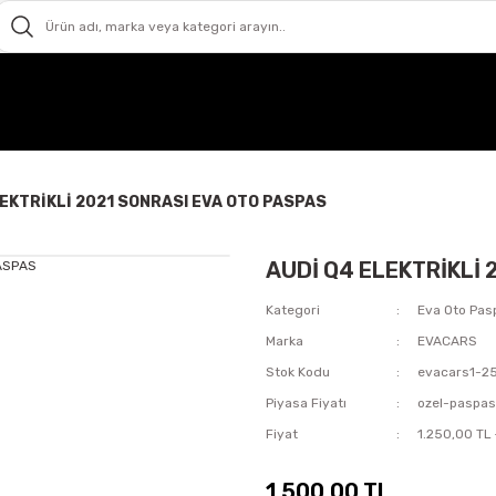
LEKTRİKLİ 2021 SONRASI EVA OTO PASPAS
AUDİ Q4 ELEKTRİKLİ
Kategori
Eva Oto Pas
Marka
EVACARS
Stok Kodu
evacars1-2
Piyasa Fiyatı
ozel-paspa
Fiyat
1.250,00 TL
1.500,00 TL