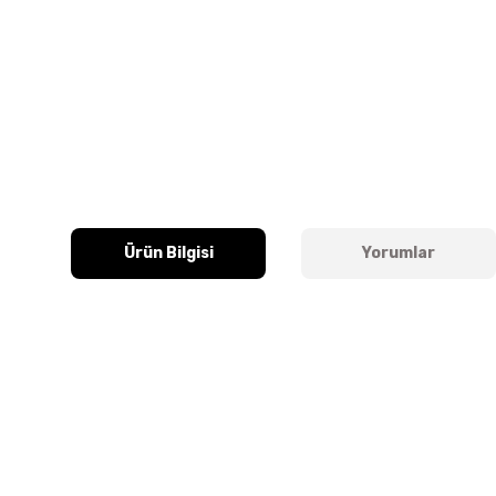
Ürün Bilgisi
Yorumlar
Bu ürünün fiyat bilgisi, resim, ürün açıklamalarında ve diğer k
Görüş ve önerileriniz için teşekkür ederiz.
Ürün resmi kalitesiz, bozuk veya görüntülenemiyor.