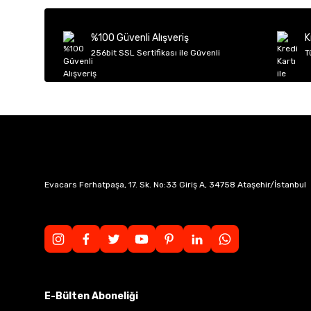
Ürün açıklamasında eksik bilgiler bulunuyor.
Ürün bilgilerinde hatalar bulunuyor.
%100 Güvenli Alışveriş
K
Ürün fiyatı diğer sitelerden daha pahalı.
256bit SSL Sertifikası ile Güvenli
T
Bu ürüne benzer farklı alternatifler olmalı.
Evacars Ferhatpaşa, 17. Sk. No:33 Giriş A, 34758 Ataşehir/İstanbul
E-Bülten Aboneliği